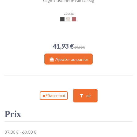
Gigoteuse bébé Bio Lässig
Lässig
Anthracite
Garden Explorer
Bois de rose
41,93 €
59,90 €
Ajouter au panier
ok
Effacer tout
Prix
37,00 € - 60,00 €