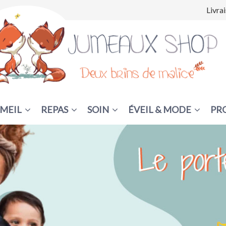
Livra
MEIL
REPAS
SOIN
ÉVEIL & MODE
PR