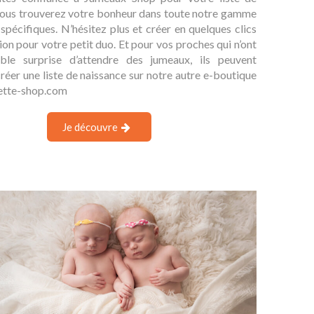
Poussette et Remorque Thule
Silicone - Suavinex
Bag
Vous trouverez votre bonheur dans toute notre gamme
Suavinex
Thule
spécifiques. N’hésitez plus et créer en quelques clics
ion pour votre petit duo. Et pour vos proches qui n’ont
d
Black
Bleu
Misty Rose
Moutarde
Gris mélange
Terracota
Bleu moyen
Transparent
Soft beige
Vert armée
Vert doux
Nude
ble surprise d’attendre des jumeaux, ils peuvent
éer une liste de naissance sur notre autre e-boutique
134,96 €
5,36 €
tte-shop.com
5,95 €
149,95 €
Ajouter au panier
En savoir plus
Je découvre