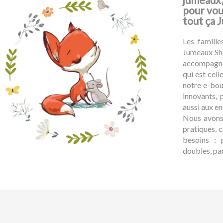
pour vous
tout ça 
Les famill
Jumeaux Sho
accompagne
qui est cel
notre e-bou
innovants, 
aussi aux e
Nous avons 
pratiques, 
besoins : 
doubles, par