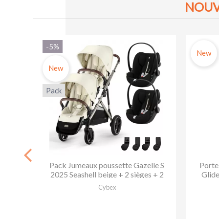
NOUV
-5%
New
New
Pack
rm -
Pack Jumeaux poussette Gazelle S
Porte
2025 Seashell beige + 2 sièges + 2
Glide
coques Cloud G...
Cybex