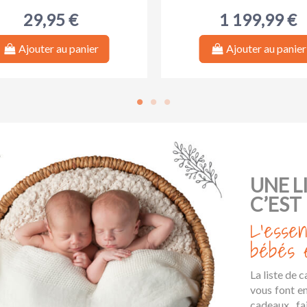
29,95 €
1 199,99 €
Ajouter au panier
Ajouter au panier
-15%
-20%
UNE L
C’EST 
L’essen
bébés e
La liste de 
vous font en
tiquaire Poussette Double
 Housse Blanc 60 x 120 cm
Liquide Vaisselle 500 ml 
Moufles de poussette adu
cadeaux, fa