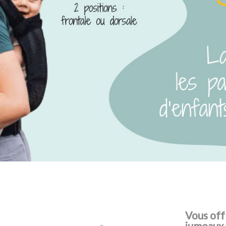
Vous off
jumeaux,