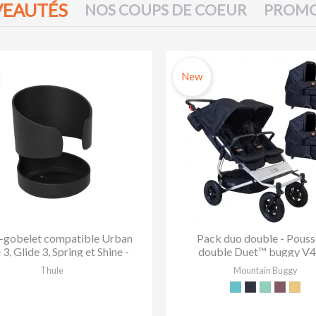
EAUTÉS
NOS COUPS DE COEUR
PROMO
New
-gobelet compatible Urban
Pack duo double - Pouss
 3, Glide 3, Spring et Shine -
double Duet™ buggy V4
Thule
nacelles Carrycot Plus™ -
Thule
Mountain Buggy
Ocean
Caviar
Matcha
Musta
Sola