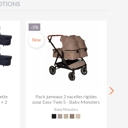
TIONS
-5%
New
New
ette
Pack jumeaux 2 nacelles rigides
Nac
 + 2
pour Easy Twin 5 - Baby Monsters
...
Baby Monsters
ng
re
Black
River Grey
Green.
Brown.
Stone.