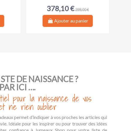
378,10 €
398,00 €
Ajouter au panier
-10%
-10%
-10%
-15%
ISTE DE NAISSANCE ?
PAR ICI ….
tiel pour la naissance de vos
t ne rien oublier
cadeaux permet d’indiquer à vos proches les articles qui
vie. Idéale pour les inspirer ou pour trouver des idées
Beaba
lte -
Sucette Anatomique Réversible en
Chancelière Footmuff pour
Gel
S
ites confiance à Jumeaux Shop pour votre liste de