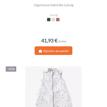
Gigoteuse bébé Bio Lässig
Lässig
Anthracite
Garden Explorer
Bois de rose
41,93 €
59,90 €
Ajouter au panier
-40%