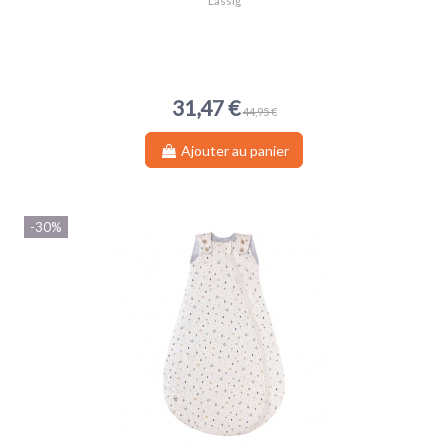
Lässig
31,47 €
44,95 €
Ajouter au panier
-30%