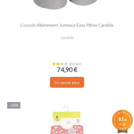
Coussin Allaitement Jumeaux Easy Pillow Candide
Candide
74,90 €
En savoir plus
-30%
9.7
/10
731 AVIS