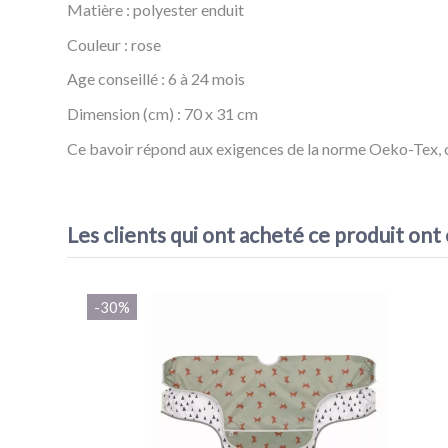
Matière : polyester enduit
Couleur : rose
Age conseillé : 6 à 24 mois
Dimension (cm) : 70 x 31 cm
Ce bavoir répond aux exigences de la norme Oeko-Tex, c
Référence
Bavoir Manches Longues Souris
Les clients qui ont acheté ce produit ont
VOIR L'ATTESTATION
-30%
Acheteur vérifié
Publié le 26/08/2019 à 17:01
(Date de commande : 21/08/2019)
Très bon rapport qualité/prix.