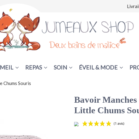
Livra
MEIL
REPAS
SOIN
ÉVEIL & MODE
PR
le Chums Souris
Bavoir Manches 
Little Chums So