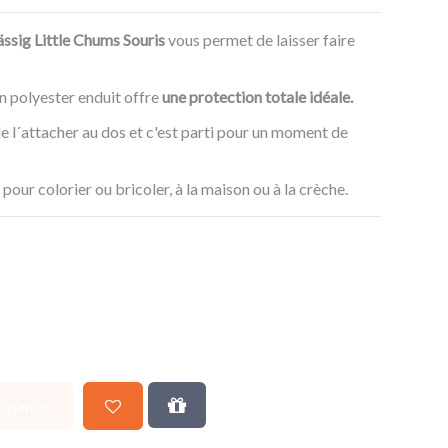
(1 avis)
ssig Little Chums Souris
vous permet de laisser faire
n polyester enduit offre
une protection totale idéale.
 de l´attacher au dos et c'est parti pour un moment de
pour colorier ou bricoler, à la maison ou à la crèche.
u panier