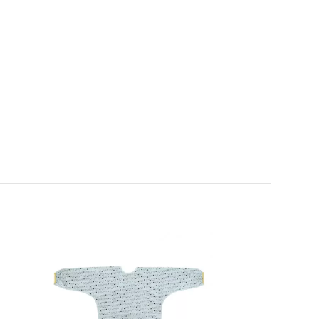
10
/10
-30%
Basé sur 1 avis