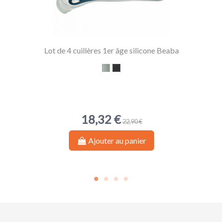
Lot de 4 cuillères 1er âge silicone Beaba
Eucalyptus
Storm
18,32 €
22,90 €
Ajouter au panier