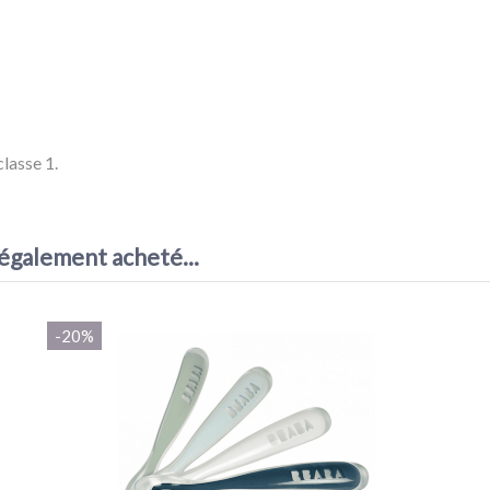
lasse 1.
AVIS À PROPOS DU PRODUIT
1
 également acheté...
-20%
0
0
0
0
1★
2★
3★
4★
5★