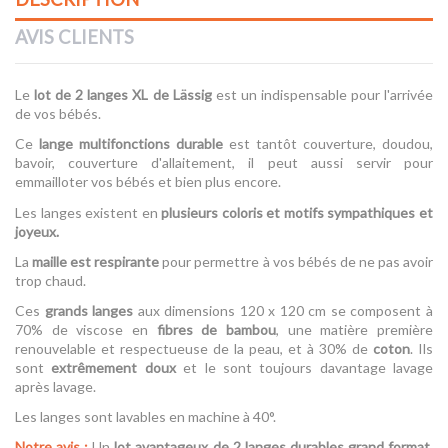
AVIS CLIENTS
Le
lot de 2 langes XL de Lässig
est un indispensable pour l'arrivée
de vos bébés.
Ce
lange multifonctions durable
est tantôt couverture, doudou,
bavoir, couverture d'allaitement, il peut aussi servir pour
emmailloter vos bébés et bien plus encore.
Les langes existent en
plusieurs coloris et motifs sympathiques et
joyeux.
La
maille est respirante
pour permettre à vos bébés de ne pas avoir
trop chaud.
Ces
grands langes
aux dimensions 120 x 120 cm se composent à
70% de viscose en
fibres de bambou
, une matière première
renouvelable et respectueuse de la peau, et à 30% de
coton
. Ils
sont
extrêmement doux
et le sont toujours davantage lavage
après lavage.
Les langes sont lavables en machine à 40°.
Notre avis :
Un
lot avantageux de 2 langes durables grand format
,