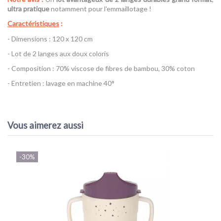
ultra pratique
notamment pour l'emmaillotage !
Caractéristiques
:
- Dimensions : 120 x 120 cm
- Lot de 2 langes aux doux coloris
- Composition : 70% viscose de fibres de bambou, 30% coton
- Entretien : lavage en machine 40°
Référence
Lot de 2 Langes XL Lässig
AVIS À PROPOS DU PRODUIT
EAN13
4042183389493
Vous aimerez aussi
6
/10
-30%
VOIR L'ATTESTATION
Basé sur 1 avis
Isabelle L.
Publié le 28/03/2022 à 17:06
(Date de commande : 26/07/2021)