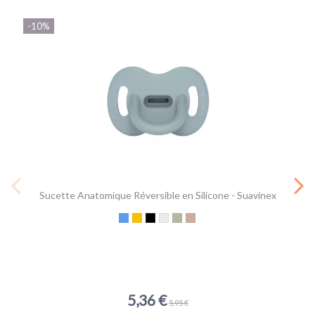
-10%
Sucette Anatomique Réversible en Silicone - Suavinex
Bleu
Moutarde
Terracota
Transparent
Vert armée
Nude
5,36 €
5,95 €