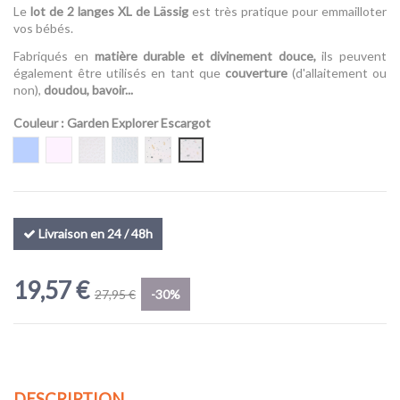
Le
lot de 2 langes XL de Lässig
est très pratique pour emmailloter
vos bébés.
Fabriqués en
matière durable et divinement douce,
ils peuvent
également être utilisés en tant que
couverture
(d'allaitement ou
non),
doudou, bavoir...
(1 avis)
Couleur
: Garden Explorer Escargot
Baleine d'eau
Cygne d'eau
Lela Rose Clair
Lela Bleu Clair
Garden Explorer Tracteur
Garden Explorer Escargot
Livraison en 24 / 48h
19,57 €
27,95 €
-30%
DESCRIPTION