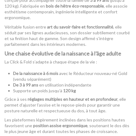
conçue pour accompagner toute la famille de
3 à 99 ans
(jusqu’à
120 kg). Fabriquée en
bois de hêtre éco-responsable
, elle associe
esthétisme contemporain, ingénierie intelligente et confort
ergonomique.
Véritable fusion entre
art du savoir-faire et fonctionnalité
, elle
séduit par ses lignes audacieuses, son dossier subtilement courbé
et sa finition haut de gamme. Son design affirmé s’intègre
parfaitement dans les intérieurs modernes.
Une chaise évolutive de la naissance à l’âge adulte
La Click & Fold s’adapte à chaque étape de la vie :
De la naissance à 6 mois
avec le Réducteur nouveau-né Gold
(vendu séparément)
De 3 à 99 ans
en utilisation indépendante
Supporte un poids jusqu’à
120 kg
Grâce à ses
réglages multiples en hauteur et en profondeur
, elle
permet d’ajuster l’assise et le repose-pieds pour garantir une
posture naturelle et respectueuse du dos, à tout âge.
Les plateformes légèrement inclinées dans les positions hautes
favorisent une
position assise ergonomique
, soutenant le dos dès
le plus jeune âge et durant toutes les phases de croissance.