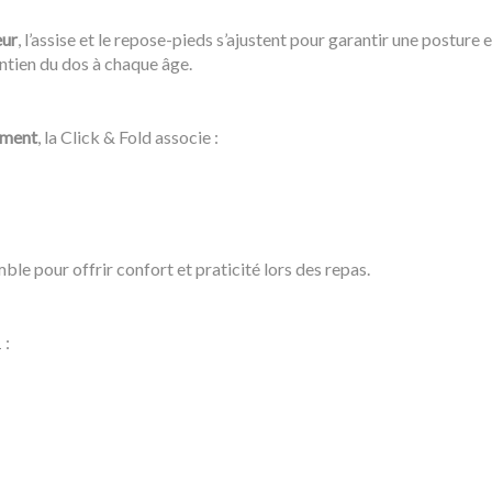
eur
, l’assise et le repose-pieds s’ajustent pour garantir une postu
intien du dos à chaque âge.
ement
, la Click & Fold associe :
ble pour offrir confort et praticité lors des repas.
 :