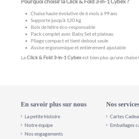
Pourquoi choisir la Click & Fold 3-in-1 Cybex ?
Chaise haute évolutive de 6 mois à 99 ans
Supporte jusqu’à 120 kg
Bois de hêtre éco-responsable
Pack complet avec Baby Set et plateau
Pliage compact et tient debout seule
Assise ergonomique et entièrement ajustable
La
Click & Fold 3-in-1 Cybex
est bien plus qu’une chaise
Couleur
Référence
524000821
En savoir plus sur nous
Nos service
La petite histoire
Cartes Cadea
Notre équipe
Emballages c
Nos engagements