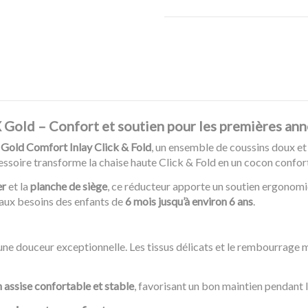
 Gold – Confort et soutien pour les premières an
old Comfort Inlay Click & Fold
, un ensemble de coussins doux e
cessoire transforme la chaise haute Click & Fold en un cocon confort
er
et la
planche de siège
, ce réducteur apporte un soutien ergonomi
nt aux besoins des enfants de
6 mois jusqu’à environ 6 ans
.
une douceur exceptionnelle. Les tissus délicats et le rembourrag
n assise confortable et stable
, favorisant un bon maintien pendant 