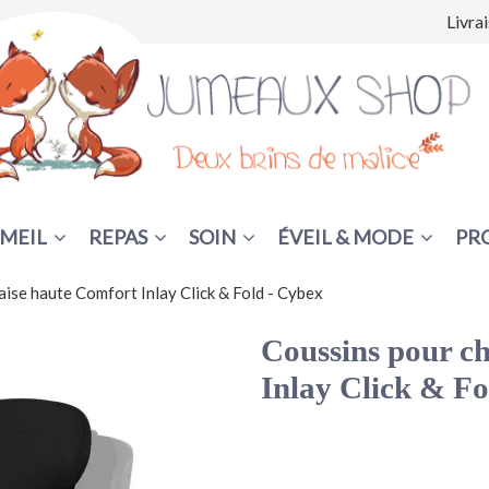
Livra
MEIL
REPAS
SOIN
ÉVEIL & MODE
PR
aise haute Comfort Inlay Click & Fold - Cybex
Coussins pour c
Inlay Click & Fo