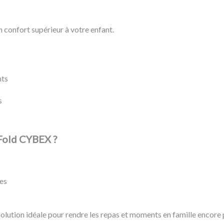
n confort supérieur à votre enfant.
nts
s
 Fold CYBEX ?
ées
lution idéale pour rendre les repas et moments en famille encore 