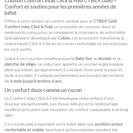
Coussin Comfort Inlay Click & Fold CYBEX Gold –
Confort et soutien pour les premières années de
bébé
Offrez à votre enfant un confort optimal avec le
CYBEX Gold
Comfort Inlay Click & Fold
, un ensemble de coussins doux et
rembourrés conçu pour accompagner la croissance de votre bébé.
Spécialement développé par
Cybex
, cet accessoire transforme la
chaise haute Click & Fold en un cocon confortable et sécurisé pour
les tout-petits.
Grâce à ses coussins moelleux pour le
Baby Set
, le
dossier
et la
planche de siège
, ce réducteur apporte un soutien ergonomique
idéal aux bébés qui apprennent à s’asseoir. Doux pour la peau et
facile à installer, il s’adapte parfaitement aux besoins des enfants
de
6 mois jusqu’à environ 6 ans
.
Un confort doux comme un cocon
Le Comfort Inlay Click & Fold enveloppe votre enfant d’une
douceur exceptionnelle. Les tissus délicats et le rembourrage
moelleux procurent une sensation de confort comparable à un long
câlin.
Ce coussin aide à maintenir votre bébé dans une
position assise
confortable et stable
, favorisant un bon maintien pendant les