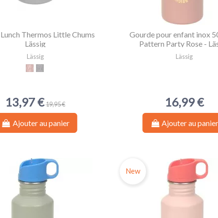
 Lunch Thermos Little Chums
Gourde pour enfant inox 5
Lässig
Pattern Party Rose - Lä
Lässig
Lässig
Little Chums Souris
Little Chums Chat
13,97 €
16,99 €
19,95 €
Ajouter au panier
Ajouter au panie
New