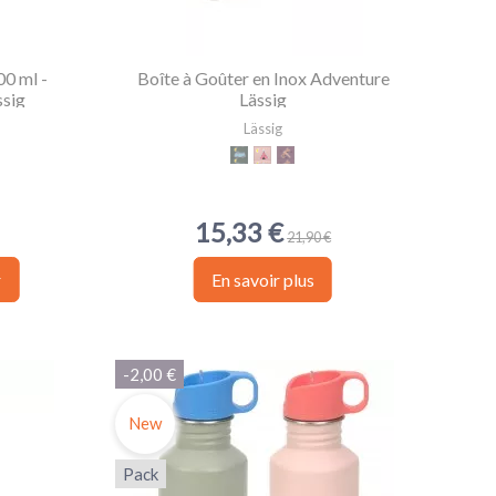
00 ml -
Boîte à Goûter en Inox Adventure
ssig
Lässig
Lässig
Bus
Tipi
Libellule
15,33 €
21,90 €
r
En savoir plus
-2,00 €
New
Pack