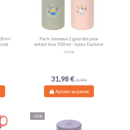
00 ml -
Pack Jumeaux 2 gourdes pour
ässig
enfant inox 500 ml - Sunny Explorer
- Lässig
Lässig
31,98 €
33,98 €
r
Ajouter au panier
-30%