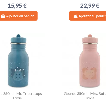
15,95 €
22,99 €
Ajouter au panier
Ajouter au panie
e 350ml - Mr. Triceratops -
Gourde 350ml - Mrs. Butte
Trixie
Trixie