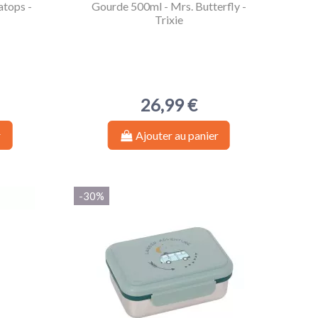
atops -
Gourde 500ml - Mrs. Butterfly -
Trixie
26,99 €
r
Ajouter au panier
-30%