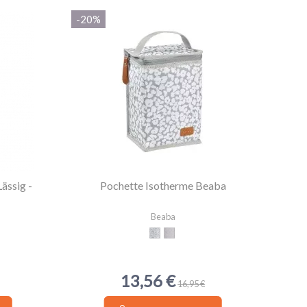
-20%
ässig -
Pochette Isotherme Beaba
Beaba
Cherry Blossom
Tiny Clouds
13,56 €
16,95 €