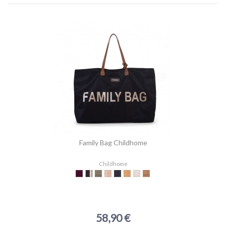
Family Bag Childhome
Childhome
Aubergine
Noir & Or
Kaki
Beige Matelassé
Noir Matelassé
Teddy Beige
Teddy Offwhite
Suede-look
58,90 €