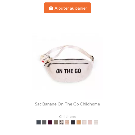
Ajouter au panier
Sac Banane On The Go Childhome
Childhome
Noir
Gris
Aubergine
Kaki
Leopard
Beige Matelassé
Noir Matelassé
Teddy Beige
Teddy Offwhite
Rose Cuivre
Écru