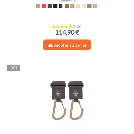
Childhome
Beige
Rouge
Noir
Aubergine
Noir & Or
Kaki
Teddy Beige
Teddy Offwhite
Offwhite Black
Suede-look
Raffia Look
114,90 €
Ajouter au panier
-30%