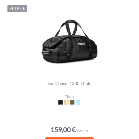
-40,95 €
Sac Chasm 130L Thule
Thule
Black
Gold
Olivine
Pond
159,00 €
199,95 €