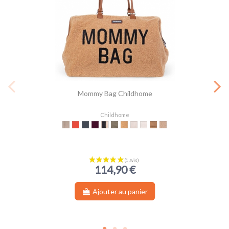
Mommy Bag Childhome
Childhome
Beige
Rouge
Noir
Aubergine
Noir & Or
Kaki
Teddy Beige
Teddy Offwhite
Offwhite Black
Suede-look
Raffia Look
114,90 €
Ajouter au panier