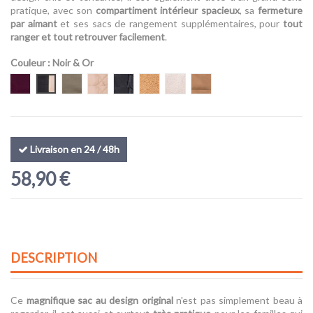
pratique, avec son
compartiment intérieur spacieux
, sa
fermeture
par aimant
et ses sacs de rangement supplémentaires, pour
tout
ranger et tout retrouver facilement
.
Couleur
: Noir & Or
Aubergine
Noir & Or
Kaki
Beige Matelassé
Noir Matelassé
Teddy Beige
Teddy Offwhite
Suede-look
Livraison en 24 / 48h
58,90 €
DESCRIPTION
Ce
magnifique sac au design original
n'est pas simplement beau à