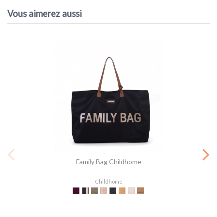
Vous aimerez aussi
10
/10
VOIR L'ATTESTATION
Basé sur 1 avis
Acheteur vérifié
Publié le 09/01/2022 à 16:12
(Date de commande : 17/12/2021)
produit conforme à la description et aux photos
Family Bag Childhome
Childhome
Aubergine
Noir & Or
Kaki
Beige Matelassé
Noir Matelassé
Teddy Beige
Teddy Offwhite
Suede-look