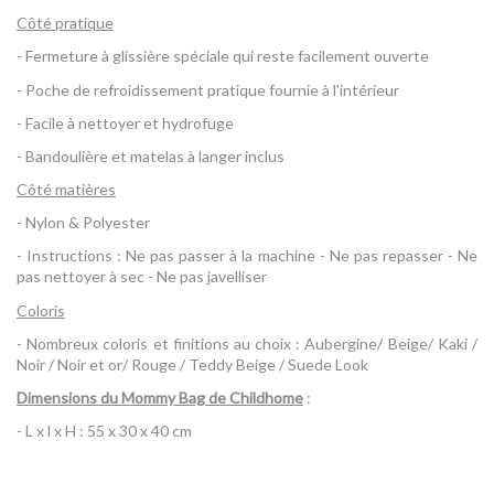
Côté pratique
- Fermeture à glissière spéciale qui reste facilement ouverte
- Poche de refroidissement pratique fournie à l'intérieur
- Facile à nettoyer et hydrofuge
- Bandoulière et matelas à langer inclus
Côté matières
- Nylon & Polyester
- Instructions : Ne pas passer à la machine - Ne pas repasser - Ne
pas nettoyer à sec - Ne pas javelliser
Coloris
- Nombreux coloris et finitions au choix : Aubergine/ Beige/ Kaki /
Noir / Noir et or/ Rouge / Teddy Beige / Suede Look
Dimensions du Mommy Bag de Childhome
:
- L x l x H : 55 x 30 x 40 cm
Référence
Mommy Bag Childhome
AVIS À PROPOS DU PRODUIT
EAN13
5420007160883