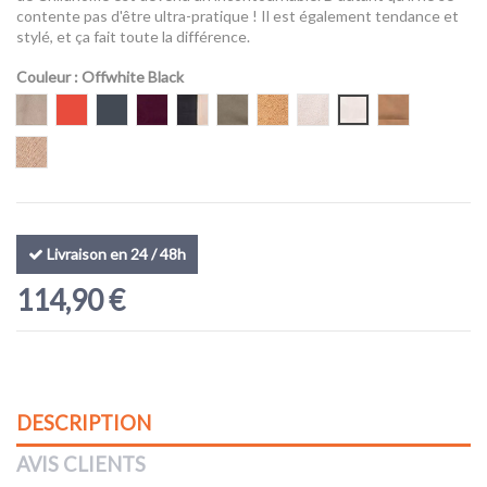
(1 avis)
contente pas d'être ultra-pratique ! Il est également tendance et
stylé, et ça fait toute la différence.
Couleur
: Offwhite Black
Beige
Rouge
Noir
Aubergine
Noir & Or
Kaki
Teddy Beige
Teddy Offwhite
Offwhite Black
Suede-look
Raffia Look
Livraison en 24 / 48h
114,90 €
DESCRIPTION
AVIS CLIENTS