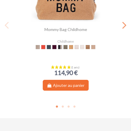
Mommy Bag Childhome
Childhome
Beige
Rouge
Noir
Aubergine
Noir & Or
Kaki
Teddy Beige
Teddy Offwhite
Offwhite Black
Suede-look
Raffia Look
114,90 €
Ajouter au panier