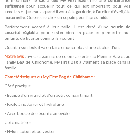
de mouchoirs, le
sac à dos My First Bag
offre une
contenance
suffisante
pour accueillir tout ce qui est important pour vos
jumelles et jumeaux, quand il vont à la
garderie
, à
l'atelier d'éveil,
à la
maternelle
. Ou encore chez un copain pour l'après-midi.
Parfaitement adapté à leur taille, il est doté d'une
boucle de
sécurité réglable
, pour rester bien en place et permettre aux
enfants de bouger comme ils veulent
Quant à son look, il va en faire craquer plus d'une et plus d'un.
Notre avis
: avec sa gamme de coloris assortie au Mommy Bag et au
Family Bag de Childhome, My First Bag a vraiment sa place dans la
famille.
Caractéristiques du My First Bag de Childhome
:
Côté pratique
- Équipé d'un grand et d'un petit compartiment
- Facile à nettoyer et hydrofuge
- Avec boucle de sécurité amovible
Côté matières
- Nylon, coton et polyester