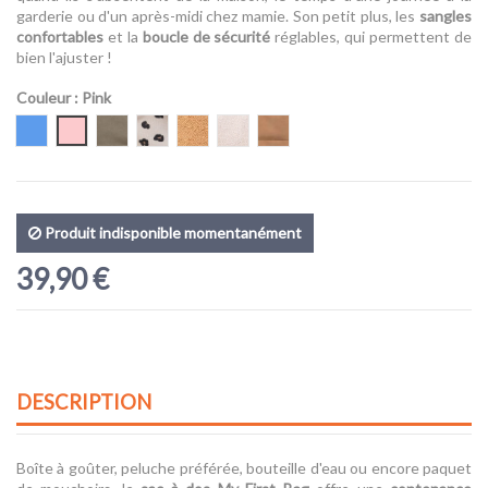
garderie ou d'un après-midi chez mamie. Son petit plus, les
sangles
confortables
et la
boucle de sécurité
réglables, qui permettent de
bien l'ajuster !
Couleur
: Pink
Bleu
Pink
Kaki
Leopard
Teddy Beige
Teddy Offwhite
Suede-look
Produit indisponible momentanément
39,90 €
DESCRIPTION
Boîte à goûter, peluche préférée, bouteille d'eau ou encore paquet