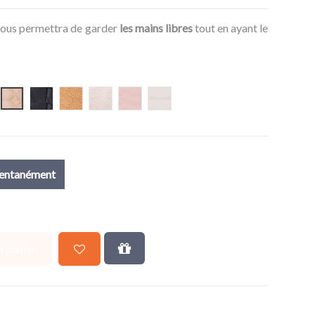
ous permettra de garder
les mains libres
tout en ayant le
pard
Beige Matelassé
Noir Matelassé
Teddy Beige
Teddy Offwhite
Rose Cuivre
Écru
mentanément
u panier