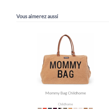
Référence
Banane - Childhome
EAN13
5420007158750
Vous aimerez aussi
Mommy Bag Childhome
Childhome