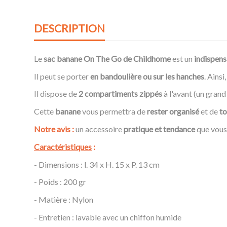
DESCRIPTION
Le
sac banane On The Go de Childhome
est un
indispens
Il peut se porter
en bandoulière ou sur les hanches
. Ainsi
Il dispose de
2 compartiments zippés
à l'avant (un grand
Cette
banane
vous permettra de
rester organisé
et de
to
Notre avis :
un accessoire
pratique et tendance
que vous 
Caractéristiques
:
- Dimensions : l. 34 x H. 15 x P. 13 cm
- Poids : 200 gr
- Matière : Nylon
- Entretien : lavable avec un chiffon humide