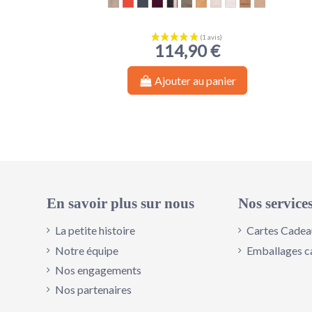
Beige
Rouge
Noir
Aubergine
Noir & Or
Kaki
Teddy Beige
Teddy Offwhite
Offwhite Black
Suede-look
Raffia Loo
114,90 €
Ajouter au panier
En savoir plus sur nous
Nos service
La petite histoire
Cartes Cadea
Notre équipe
Emballages c
Nos engagements
Nos partenaires