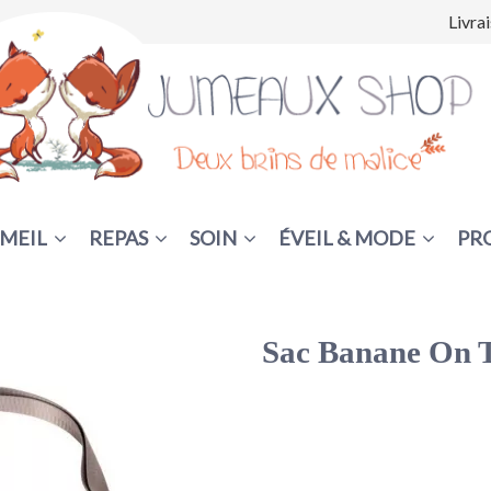
Livra
MEIL
REPAS
SOIN
ÉVEIL & MODE
PR
Sac Banane On 