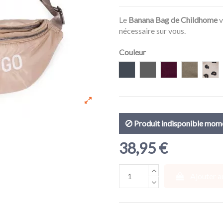
Le
Banana Bag de Childhome
v
nécessaire sur vous.
Couleur
Noir
Gris
Aubergine
Kaki
Leo
Produit indisponible mo
38,95 €
Ajouter a