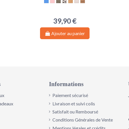
k
Bleu
Pink
Kaki
Leopard
Teddy Beige
Teddy Offwhite
Suede-look
39,90 €
Ajouter au panier
s
Informations
ux
Paiement sécurisé
adeaux
Livraison et suivi colis
Satisfait ou Remboursé
Conditions Générales de Vente
Mentions légales et crédits