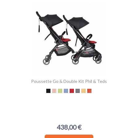
Poussette Go & Double Kit Phil & Teds
Black
Blush
Apple
Sky
Chilli
Charbon de bois
Caramel au beurre
Rust
438,00 €