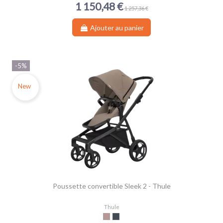
1 150,48 €
1 257,36 €
Ajouter au panier
-5%
New
Poussette convertible Sleek 2 - Thule
Thule
Taupe
Noir