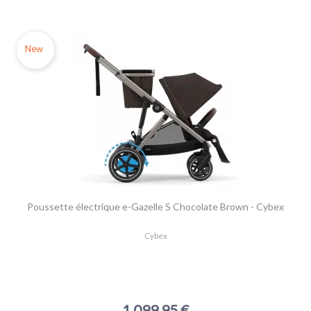
New
Poussette électrique e-Gazelle S Chocolate Brown - Cybex
Cybex
1 099,95 €