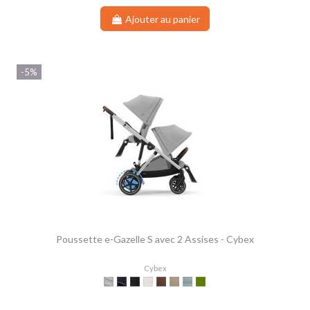
Ajouter au panier
-5%
Poussette e-Gazelle S avec 2 Assises - Cybex
Cybex
Stone Grey
Ocean Blue
Moon Black
Seashell Beige
Chocolate Brown
Almond Beige
Stormy Blue
Moss Green