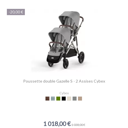
-20,00 €
Poussette double Gazelle S - 2 Assises Cybex
Cybex
Chocolate Brown
Stormy Blue
Moss Green
Moon Black black
Seashell Beige light beige
Stone Grey mid grey
Almond Beige beige
1 018,00 €
1 038,00 €