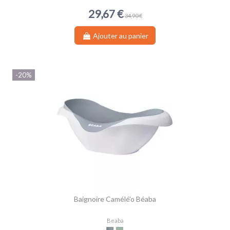
29,67 €
34,90 €
Ajouter au panier
-20%
Baignoire Camélé'o Béaba
Beaba