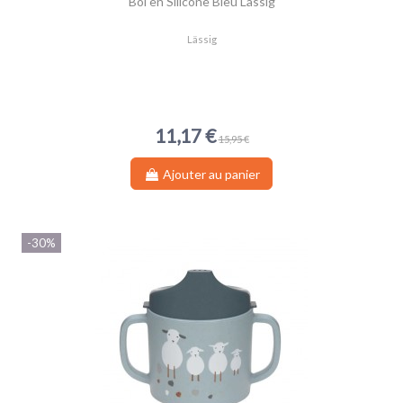
Bol en Silicone Bleu Lässig
Lässig
11,17 €
15,95 €
Ajouter au panier
-30%