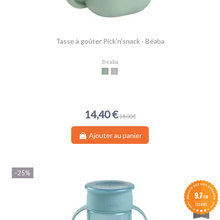
Tasse à goûter Pick'n'snack - Béaba
Beaba
Sage Green
Velvet Grey
14,40 €
18,00 €
Ajouter au panier
-25%
9.7
/10
730 AVIS