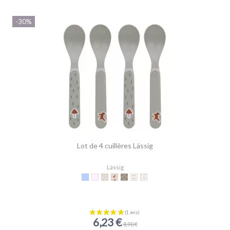
-30%
Lot de 4 cuillères Lässig
Lässig
Baleine d'eau
Cygne d'eau
Garden Explorer
Little Forest Lapin
Little Forest Renard
Tiny Farmer Mouton
Tiny Farmer Oie
6,23 €
8,90 €