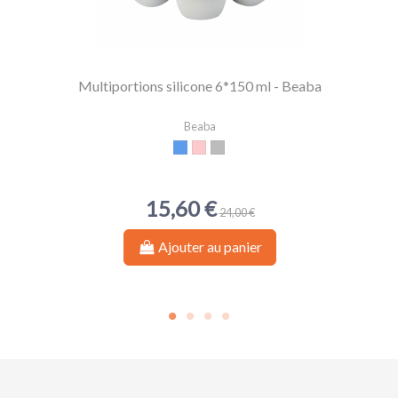
Multiportions silicone 6*150 ml - Beaba
Beaba
Bleu
Pink
Gris clair
15,60 €
24,00 €
Ajouter au panier