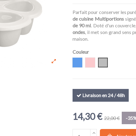
Parfait pour conserver les pur
de cuisine Multiportions
signé
de 90 ml
. Doté d'un couvercle
ondes
, il met son grand sens 
maison.
Couleur
Bleu
Pink
Gris clair
Livraison en 24 / 48h
14,30 €
22,00 €
-35