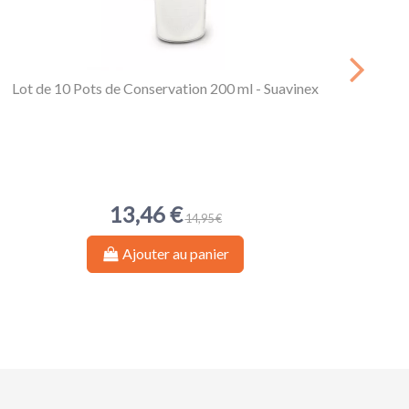
Lot de 10 Pots de Conservation 200 ml - Suavinex
Eas
13,46 €
14,95 €
Ajouter au panier