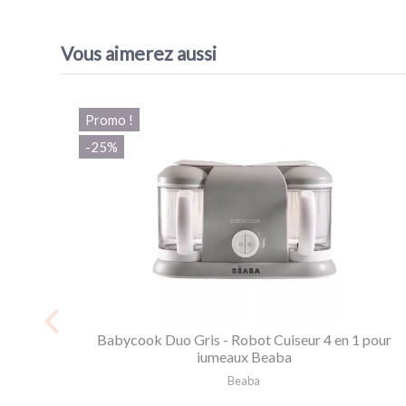
EAN13
3384349128050
Vous aimerez aussi
Promo !
-25%
Babycook Duo Gris - Robot Cuiseur 4 en 1 pour
jumeaux Beaba
Beaba