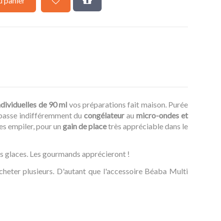
u panier
ndividuelles de 90 ml
vos préparations fait maison. Purée
 passe indifféremment du
congélateur
au
micro-ondes et
les empiler, pour un
gain de place
très appréciable dans le
des glaces. Les gourmands apprécieront !
acheter plusieurs. D'autant que l'accessoire Béaba Multi