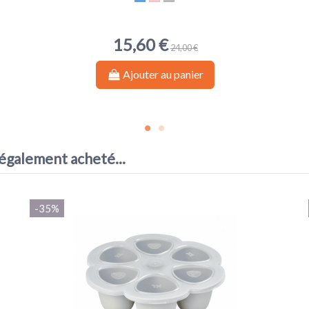
Bleu
Pink
Gris clair
15,60 €
24,00 €
Ajouter au panier
 également acheté...
-35%