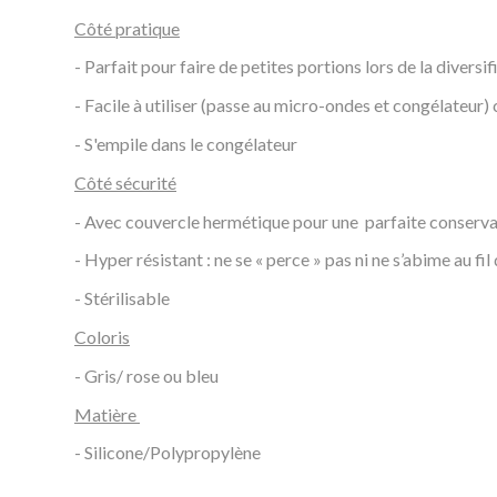
Côté pratique
- Parfait pour faire de petites portions lors de la diversif
- Facile à utiliser (passe au micro-ondes et congélateur)
- S'empile dans le congélateur
Côté sécurité
- Avec couvercle hermétique pour une parfaite conserva
- Hyper résistant : ne se « perce » pas ni ne s’abime au fil 
- Stérilisable
Coloris
- Gris/ rose ou bleu
Matière
- Silicone/Polypropylène
Référence
Multiportions 6*90 ml - Beaba