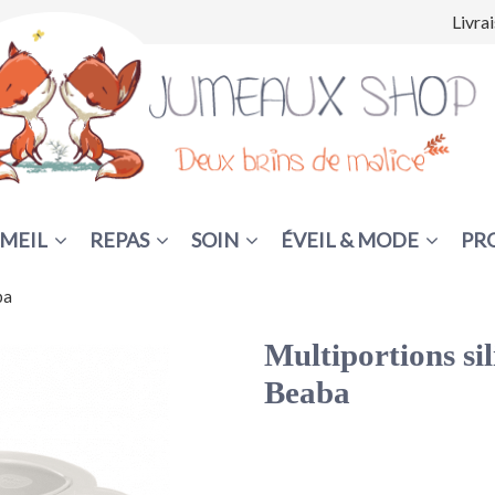
Livra
MEIL
REPAS
SOIN
ÉVEIL & MODE
PR
ba
Multiportions si
Beaba