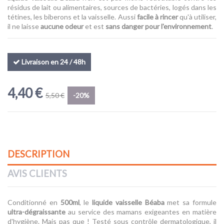
(1 avis)
résidus de lait ou alimentaires, sources de bactéries, logés dans les
tétines, les biberons et la vaisselle. Aussi
facile à rincer
qu'à utiliser,
il ne laisse
aucune odeur
et est
sans danger pour l'environnement
.
Livraison en 24 / 48h
4,40 €
5,50 €
-20%
DESCRIPTION
AVIS CLIENTS
Conditionné en
500ml
, le
liquide vaisselle Béaba
met sa formule
ultra-dégraissante
au service des mamans exigeantes en matière
d'hygiène. Mais pas que ! Testé sous contrôle dermatologique, il