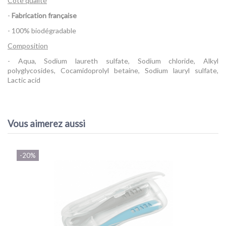
Côté qualité
-
Fabrication française
- 100% biodégradable
Composition
- Aqua, Sodium laureth sulfate, Sodium chloride, Alkyl
polyglycosides, Cocamidoprolyl betaine, Sodium lauryl sulfate,
Lactic acid
Référence
Liquide Vaisselle 500 ml Beaba
AVIS À PROPOS DU PRODUIT
Vous aimerez aussi
10
/10
-20%
VOIR L'ATTESTATION
Basé sur 1 avis
Linda B.
Publié le 09/09/2023 à 10:48
(Date de commande : 28/07/2023)
Bien