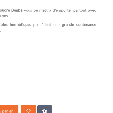
poudre Beaba
vous permettra d'emporter partout avec
erons.
ables hermétiques
possèdent une
grande contenance
.
s
u panier