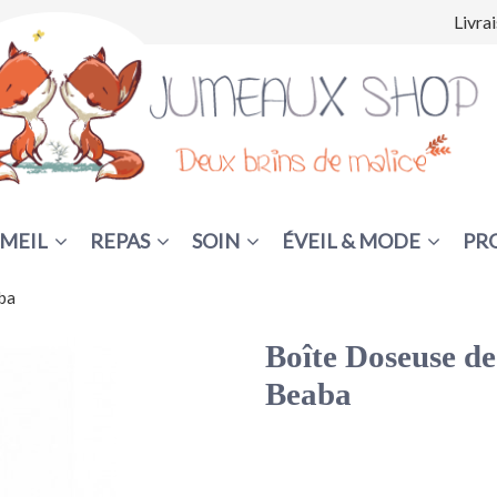
Livra
MEIL
REPAS
SOIN
ÉVEIL & MODE
PR
ba
Boîte Doseuse de
Beaba