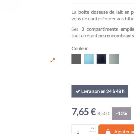
La
boîte doseuse de lait en 
vous de quoi préparer vos bib
Ses
3 compartiments empil
tout en étant
peu encombrants
Couleur
Gris
Bleu Ciel
Bleu Marine
Eucalyptu
Livraison en 24 à 48 h
7,65 €
8,50 €
-10%
Ajouter a