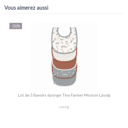
Vous aimerez aussi
10
/10
-30%
VOIR L'ATTESTATION
Basé sur 1 avis
Nadine C.
Publié le 13/01/2024 à 17:58
(Date de commande : 02/12/2023)
Très bon qualité
Lot de 5 Bavoirs éponge Tiny Farmer Mouton Lässig
Lässig