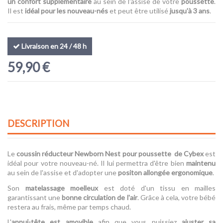
un confort supplémentaire
au sein de l'assise de votre
poussette
.
Il est
idéal pour les nouveau-nés
et peut être utilisé
jusqu'à 3 ans
.
Livraison en 24 / 48 h
59,90 €
DESCRIPTION
Le
coussin réducteur
Newborn Nest pour poussette de Cybex
est
idéal pour votre nouveau-né. Il lui permettra d'être bien
maintenu
au sein de l'assise et d'adopter une
positon allongée ergonomique
.
Son
matelassage moelleux
est doté d'un tissu en mailles
garantissant une
bonne circulation de l'air
. Grâce à cela, votre bébé
restera au frais, même par temps chaud.
L'
appui-tête est amovible
afin que vous puissiez
ajuster sa