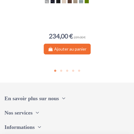
Stone Grey
Ocean Blue
Moon Black
Seashell Sand
Chocolate Brown
Almond Beige
Stormy Blue
Moss Green
234,00 €
239,00 €
Ajouter au panier
En savoir plus sur nous
Nos services
Informations