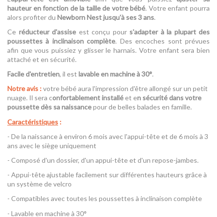
hauteur en fonction de la taille de votre bébé
. Votre enfant pourra
alors profiter du
Newborn Nest jusqu'à ses 3 ans
.
Ce
réducteur d'assise
est conçu pour
s'adapter à la plupart des
poussettes à inclinaison complète
. Des encoches sont prévues
afin que vous puissiez y glisser le harnais. Votre enfant sera bien
attaché et en sécurité.
Facile d'entretien
, il est
lavable en machine à 30°
.
Notre avis :
votre bébé aura l'impression d'être allongé sur un petit
nuage. Il sera c
onfortablement installé
et e
n sécurité dans votre
poussette dès sa naissance
pour de belles balades en famille.
Caractéristiques
:
- De la naissance à environ 6 mois avec l'appui-tête et de 6 mois à 3
ans avec le siège uniquement
- Composé d'un dossier, d'un appui-tête et d'un repose-jambes.
- Appui-tête ajustable facilement sur différentes hauteurs grâce à
un système de velcro
- Compatibles avec toutes les poussettes à inclinaison complète
- Lavable en machine à 30°