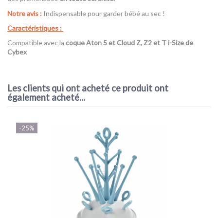
Notre avis :
Indispensable pour garder bébé au sec !
Caractéristiques :
Compatible avec la
coque Aton 5 et Cloud Z, Z2 et T i-Size de
Cybex
Référence
516404002
AVIS À PROPOS DU PRODUIT
Les clients qui ont acheté ce produit ont
également acheté...
9.2
/10
VOIR L'ATTESTATION
-25%
Basé sur 7 avis
Mélina S.
Publié le 20/12/2022 à 17:31
(Date de commande : 26/11/2022)
Top qualité
Sarah M.