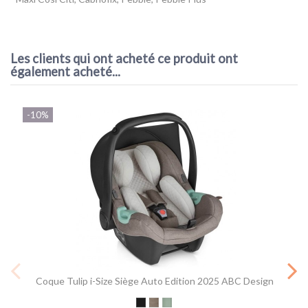
Référence
12005062500
ean13
4045875416019
Les clients qui ont acheté ce produit ont
également acheté...
-10%
Coque Tulip i-Size Siège Auto Edition 2025 ABC Design
Black
Nature (Fashion Edition)
Sage Green