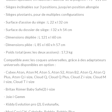
- Sièges inclinables sur 3 positions, jusqu'en position allongée
- Sièges pivotants, pour de multiples configurations
- Surface d'assise du siège : L 22 x l 32 cm
- Surface du dossier de siège : l 32 x h 54 cm
- Dimensions dépliée : L 121 x l 60 cm
- Dimensions pliée : L 85 x l 60 x h 57 cm
- Poids total (avec les deux assises) : 17,3 kg
Compatible avec les coques universelles, grâce à des adaptateurs
universels disponibles en option :
- Cybex Aton, Aton M, Aton 5, Aton S2, Aton B2, Aton Q, Aton Q
Plus, Aton Q i-size, Cloud Q, Cloud Q Plus, Cloud Z i-size, Cloud M
i-size, Cloud T i-size
- Britax Römer Baby Safe(2) i-size
- Joie i-Gemm
- Kiddy Evolution pro (2), Evolunafix,
- Maxi Cosi Citi, Cabriofix, Pebble, Pebble Plus