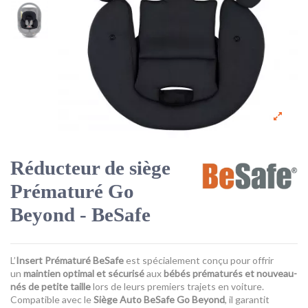
Réducteur de siège
Prématuré Go
Beyond - BeSafe
L’
Insert Prématuré BeSafe
est spécialement conçu pour offrir
un
maintien optimal et sécurisé
aux
bébés prématurés et nouveau-
nés de petite taille
lors de leurs premiers trajets en voiture.
Compatible avec le
Siège Auto BeSafe Go Beyond
, il garantit