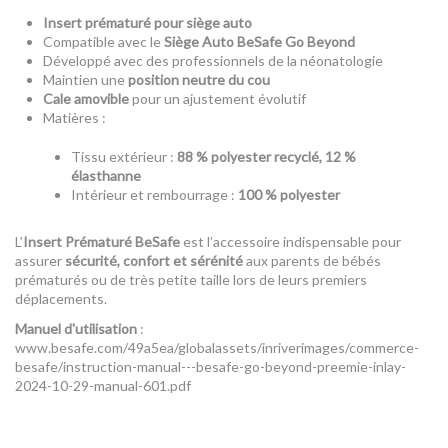
Insert prématuré pour siège auto
Compatible avec le
Siège Auto BeSafe Go Beyond
Développé avec des professionnels de la néonatologie
Maintien une
position neutre du cou
Cale amovible
pour un ajustement évolutif
Matières :
Tissu extérieur :
88 % polyester recyclé, 12 %
élasthanne
Intérieur et rembourrage :
100 % polyester
L’
Insert Prématuré BeSafe
est l’accessoire indispensable pour
assurer
sécurité, confort et sérénité
aux parents de bébés
prématurés ou de très petite taille lors de leurs premiers
déplacements.
Manuel d'utilisation
:
www.besafe.com/49a5ea/globalassets/inriverimages/commerce-
besafe/instruction-manual---besafe-go-beyond-preemie-inlay-
2024-10-29-manual-601.pdf
Référence
11039351