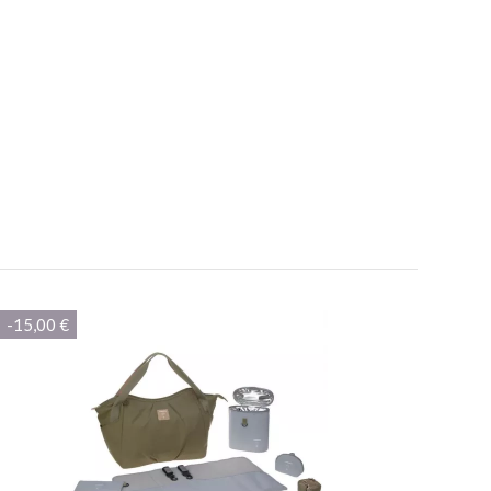
10
/10
-15,00 €
-2,60
Basé sur 1 avis