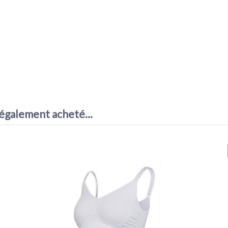
AVIS À PROPOS DU PRODUIT
1
 également acheté...
0
0
0
0
1★
2★
3★
4★
5★