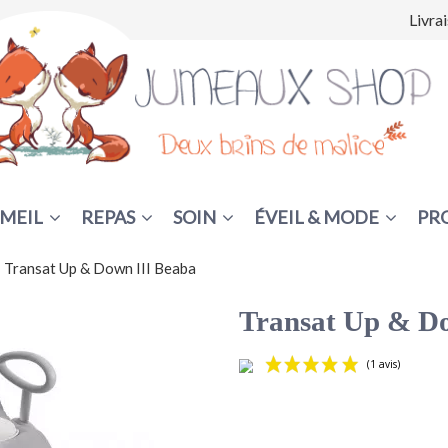
Livra
MEIL
REPAS
SOIN
ÉVEIL & MODE
PR
Transat Up & Down III Beaba
Transat Up & D