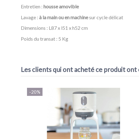
Entretien :
housse amovible
Lavage :
à la main ou en machine
sur cycle délicat
Dimensions : L87 x l51 x h52 cm
Poids du transat : 5 Kg
Référence
Transat Up & Down 3
Les clients qui ont acheté ce produit ont
VOIR L'ATTESTATION
-20%
Acheteur vérifié
Publié le 24/01/2021 à 15:55
(Date de commande : 11/01/2021)
Bien