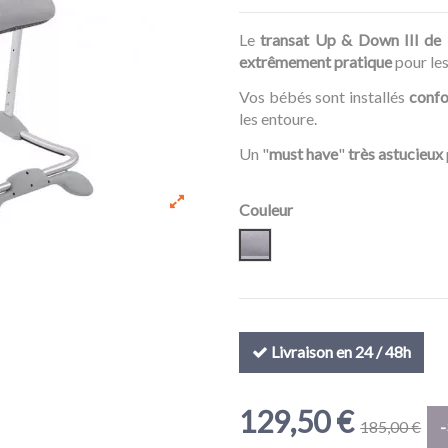
Le
transat Up & Down III de
extrêmement pratique
pour les
Vos bébés sont installés
confo
les entoure.
Un "
must have
"
très astucieux
Couleur
Grey /gris
Livraison en 24 / 48h
129,50 €
185,00 €