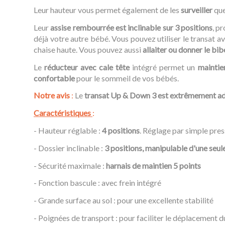
Leur hauteur vous permet également de les
surveiller
que
Leur
assise rembourrée est inclinable sur 3 positions
, p
déjà votre autre bébé. Vous pouvez utiliser le transat a
chaise haute. Vous pouvez aussi
allaiter ou donner le bi
Le
réducteur avec cale tête
intégré permet un
maintie
confortable
pour le sommeil de vos bébés.
Notre avis
:
Le
transat Up & Down 3 est extrêmement a
Caractéristiques
:
- Hauteur réglable :
4 positions
. Réglage par simple pres
- Dossier inclinable :
3 positions, manipulable d'une seul
- Sécurité maximale :
harnais de maintien 5 points
- Fonction bascule : avec frein intégré
- Grande surface au sol : pour une excellente stabilité
- Poignées de transport : pour faciliter le déplacement d