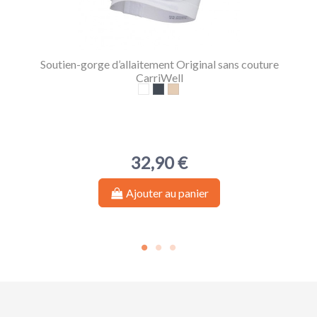
Soutien-gorge d’allaitement Original sans couture
CarriWell
Blanc
Noir
Chair
32,90 €
Ajouter au panier