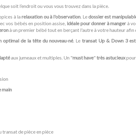
lque soit l’endroit ou vous vous trouvez dans la pièce.
ropices à la
relaxation ou à l'observation
. Le
dossier est manipulabl
vec vos bébés en position assise,
idéale pour donner à manger
à vo
beron
à un premier bébé tout en berçant l'autre à votre hauteur afin d
n optimal de la tête du nouveau-né
. Le
transat Up & Down 3 est u
dapté
aux jumeaux et multiples. Un "
must have
"
très astucieux
pour
sion
e main
u transat de pièce en pièce