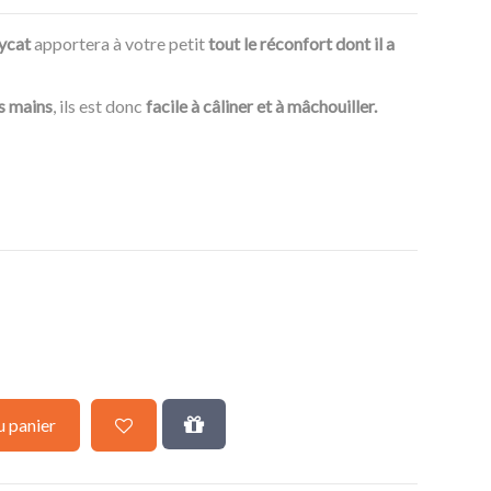
lycat
apportera à votre petit
tout le réconfort dont il a
es mains
, ils est donc
facile à câliner et à mâchouiller.
u panier