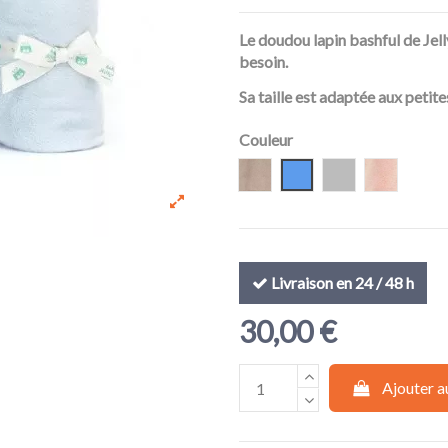
Le doudou lapin bashful de Jel
besoin.
Sa taille est adaptée aux petit
Couleur
Beige
Bleu
Silver (gris)
Blush
Livraison en 24 / 48 h
30,00 €
Ajouter a