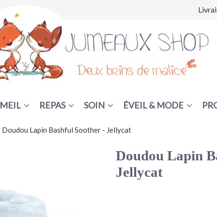
Livra
MEIL
REPAS
SOIN
ÉVEIL & MODE
PR
Doudou Lapin Bashful Soother - Jellycat
Doudou Lapin Ba
Jellycat