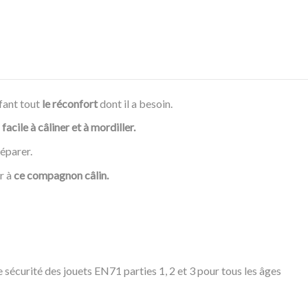
fant tout
le réconfort
dont il a besoin.
d
facile à câliner et à mordiller.
séparer.
r à
ce compagnon câlin.
sécurité des jouets EN71 parties 1, 2 et 3 pour tous les âges