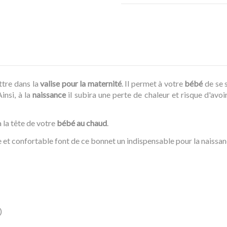
ttre dans la
valise pour la maternité
. Il permet à votre
bébé
de se 
Ainsi, à la
naissance
il subira une perte de chaleur et risque d'avoir 
 la tête de votre
bébé au chaud
.
e et confortable font de ce bonnet un indispensable pour la naissan
)