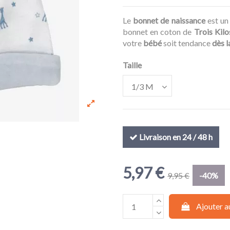
Le
bonnet de naissance
est un
bonnet en coton de
Trois Kilo
votre
bébé
soit tendance
dès l
Taille
Livraison en 24 / 48 h
5,97 €
9,95 €
-40%
Ajouter a