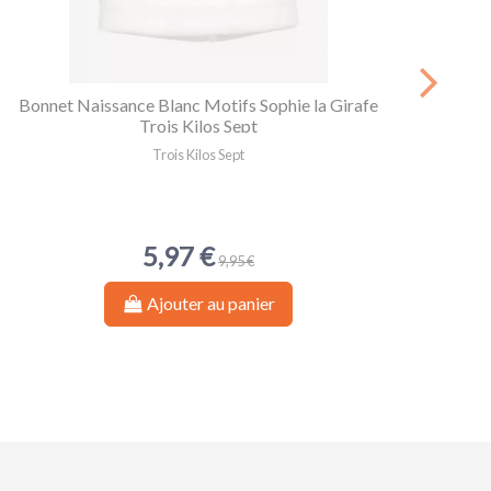
Bonnet Naissance Blanc Motifs Sophie la Girafe
Py
Trois Kilos Sept
Trois Kilos Sept
5,97 €
9,95 €
Ajouter au panier