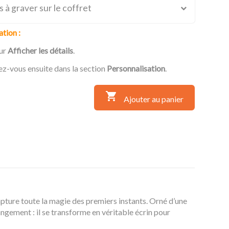
à graver sur le coffret
ation :
sur
Afficher les détails
.
dez-vous ensuite dans la section
Personnalisation
.

Ajouter au panier
apture toute la magie des premiers instants. Orné d’une
angement : il se transforme en véritable écrin pour