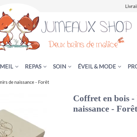
Livra
MEIL
REPAS
SOIN
ÉVEIL & MODE
PR
nirs de naissance - Forêt
Coffret en bois -
naissance - Forê