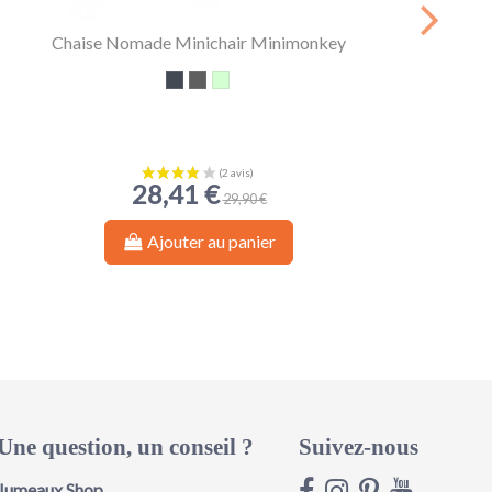
Chaise Nomade Minichair Minimonkey
Noir
Gris
Vert Nordique
28,41 €
29,90 €
Ajouter au panier
Une question, un conseil ?
Suivez-nous
Jumeaux Shop