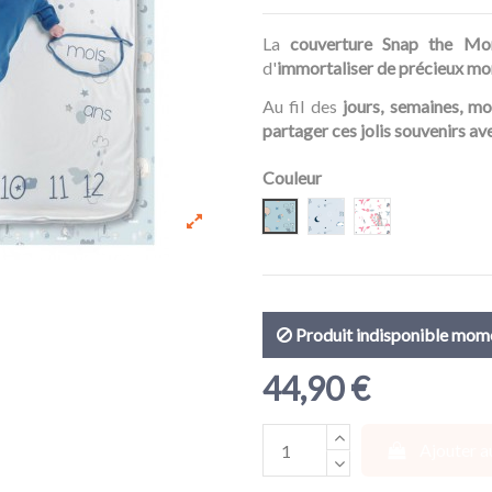
La
couverture Snap the Mo
d'
immortaliser de précieux mo
Au fil des
jours, semaines, mo
partager ces jolis souvenirs a
Couleur
Fresh Forest
Powder Blue
Rosy White
Produit indisponible mo
44,90 €
Ajouter a