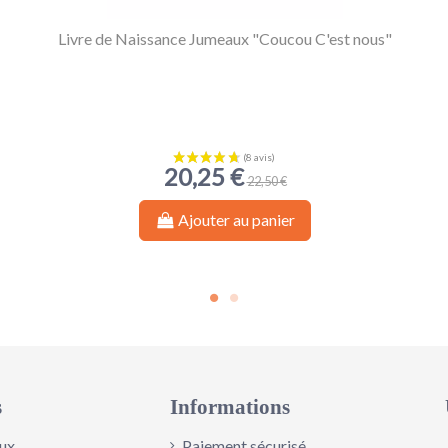
Livre de Naissance Jumeaux "Coucou C'est nous"
20,25 €
22,50 €
Ajouter au panier
s
Informations
ux
Paiement sécurisé