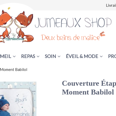
Livra
MEIL
REPAS
SOIN
ÉVEIL & MODE
PR
 Moment Babilol
Couverture Étap
Moment Babilol