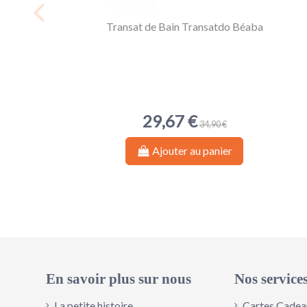
Transat de Bain Transatdo Béaba
29,67 €
34,90 €
Ajouter au panier
En savoir plus sur nous
Nos service
La petite histoire
Cartes Cadea