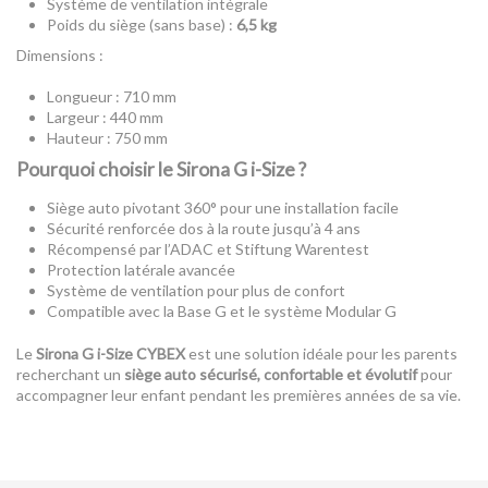
Système de ventilation intégrale
Poids du siège (sans base) :
6,5 kg
Dimensions :
Longueur : 710 mm
Largeur : 440 mm
Hauteur : 750 mm
Pourquoi choisir le Sirona G i-Size ?
Siège auto pivotant 360° pour une installation facile
Sécurité renforcée dos à la route jusqu’à 4 ans
Récompensé par l’ADAC et Stiftung Warentest
Protection latérale avancée
Système de ventilation pour plus de confort
Compatible avec la Base G et le système Modular G
Le
Sirona G i-Size CYBEX
est une solution idéale pour les parents
recherchant un
siège auto sécurisé, confortable et évolutif
pour
accompagner leur enfant pendant les premières années de sa vie.
Référence
524001425
ean13
4063846480678