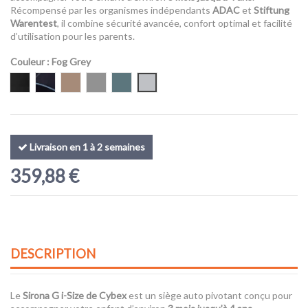
Récompensé par les organismes indépendants
ADAC
et
Stiftung
Warentest
, il combine sécurité avancée, confort optimal et facilité
d’utilisation pour les parents.
Couleur
: Fog Grey
Moon Black (Plus)
Ocean Blue (Plus)
Almond Beige (Plus)
Stone Grey (Plus)
Stormy Blue (Plus)
Fog Grey
Livraison en 1 à 2 semaines
359,88 €
DESCRIPTION
Le
Sirona G i-Size de
Cybex
est un siège auto pivotant conçu pour