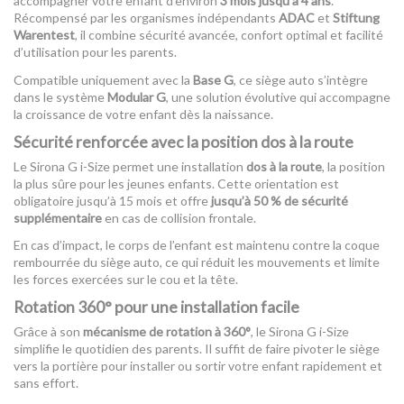
accompagner votre enfant d’environ
3 mois jusqu’à 4 ans
.
Récompensé par les organismes indépendants
ADAC
et
Stiftung
Warentest
, il combine sécurité avancée, confort optimal et facilité
d’utilisation pour les parents.
Compatible uniquement avec la
Base G
, ce siège auto s’intègre
dans le système
Modular G
, une solution évolutive qui accompagne
la croissance de votre enfant dès la naissance.
Sécurité renforcée avec la position dos à la route
Le Sirona G i-Size permet une installation
dos à la route
, la position
la plus sûre pour les jeunes enfants. Cette orientation est
obligatoire jusqu’à 15 mois et offre
jusqu’à 50 % de sécurité
supplémentaire
en cas de collision frontale.
En cas d’impact, le corps de l’enfant est maintenu contre la coque
rembourrée du siège auto, ce qui réduit les mouvements et limite
les forces exercées sur le cou et la tête.
Rotation 360° pour une installation facile
Grâce à son
mécanisme de rotation à 360°
, le Sirona G i-Size
simplifie le quotidien des parents. Il suffit de faire pivoter le siège
vers la portière pour installer ou sortir votre enfant rapidement et
sans effort.