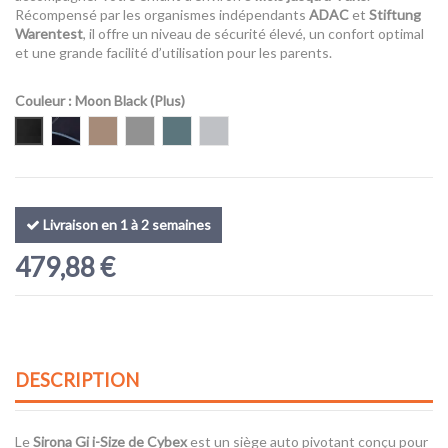
Récompensé par les organismes indépendants
ADAC
et
Stiftung
Warentest
, il offre un niveau de sécurité élevé, un confort optimal
et une grande facilité d’utilisation pour les parents.
Couleur
: Moon Black (Plus)
Moon Black (Plus)
Ocean Blue (Plus)
Almond Beige (Plus)
Stone Grey (Plus)
Stormy Blue (Plus)
Fog Grey
Livraison en 1 à 2 semaines
479,88 €
DESCRIPTION
Le
Sirona Gi i-Size de
Cybex
est un siège auto pivotant conçu pour