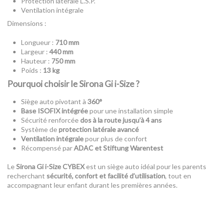
Protection latérale L.S.P.
Ventilation intégrale
Dimensions :
Longueur :
710 mm
Largeur :
440 mm
Hauteur :
750 mm
Poids :
13 kg
Pourquoi choisir le Sirona Gi i-Size ?
Siège auto pivotant à
360°
Base ISOFIX intégrée
pour une installation simple
Sécurité renforcée
dos à la route jusqu’à 4 ans
Système de
protection latérale avancé
Ventilation intégrale
pour plus de confort
Récompensé par
ADAC et Stiftung Warentest
Le
Sirona Gi i-Size CYBEX
est un siège auto idéal pour les parents
recherchant
sécurité, confort et facilité d’utilisation
, tout en
accompagnant leur enfant durant les premières années.
Référence
524001755
ean13
4063846490264