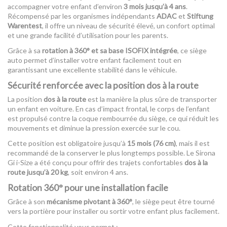
accompagner votre enfant d’environ
3 mois jusqu’à 4 ans
.
Récompensé par les organismes indépendants
ADAC
et
Stiftung
Warentest
, il offre un niveau de sécurité élevé, un confort optimal
et une grande facilité d’utilisation pour les parents.
Grâce à sa
rotation à 360° et sa base ISOFIX intégrée
, ce siège
auto permet d’installer votre enfant facilement tout en
garantissant une excellente stabilité dans le véhicule.
Sécurité renforcée avec la position dos à la route
La position
dos à la route
est la manière la plus sûre de transporter
un enfant en voiture. En cas d’impact frontal, le corps de l’enfant
est propulsé contre la coque rembourrée du siège, ce qui réduit les
mouvements et diminue la pression exercée sur le cou.
Cette position est obligatoire jusqu’à
15 mois (76 cm)
, mais il est
recommandé de la conserver le plus longtemps possible. Le Sirona
Gi i-Size a été conçu pour offrir des trajets confortables
dos à la
route jusqu’à 20 kg
, soit environ 4 ans.
Rotation 360° pour une installation facile
Grâce à son
mécanisme pivotant à 360°
, le siège peut être tourné
vers la portière pour installer ou sortir votre enfant plus facilement.
Cette fonctionnalité vous permet :