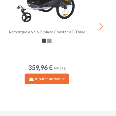
Remorque à Vélo Biplace Coaster XT Thule
Si
Noir
Bleu doux
359,96 €
399,95 €
Ajouter au panier