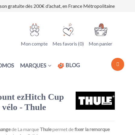
ison gratuite dès 200€ d'achat, en France Métropolitaine
Mon compte
Mes favoris (
0
)
Mon panier
BLOG
MARQUES
OMOS
ount ezHitch Cup
vélo - Thule
hange
de La marque
Thule
permet de
fixer la remorque