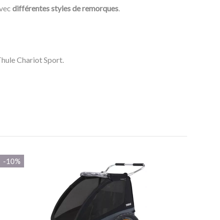
avec
différentes styles de remorques
.
Thule Chariot Sport.
-10%
-15,0