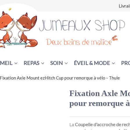
Livra
MEIL
REPAS
SOIN
ÉVEIL & MODE
PR
Fixation Axle Mount ezHitch Cup pour remorque à vélo - Thule
Fixation Axle M
pour remorque à 
La
Coupelle d'accroche de rec