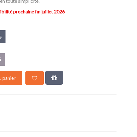
en toute simplicité.
ité prochaine fin juillet 2026
s
%
u panier