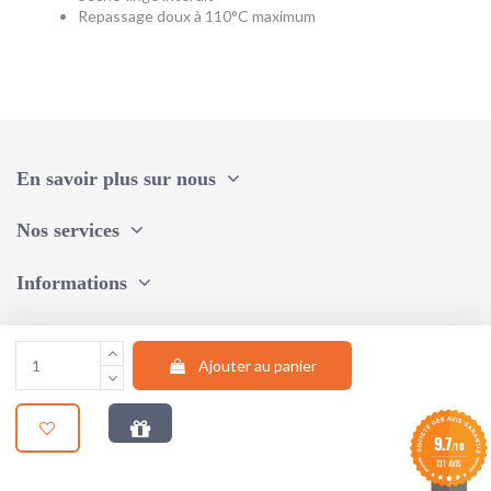
Repassage doux à 110°C maximum
Référence
CMP PU0043
EAN13
3664944626602
En savoir plus sur nous
Nos services
Informations
Une question, un conseil ?
Ajouter au panier
Suivez-nous
9.7
/10
© 2024 |
STUDIO AUM WEB
731 AVIS