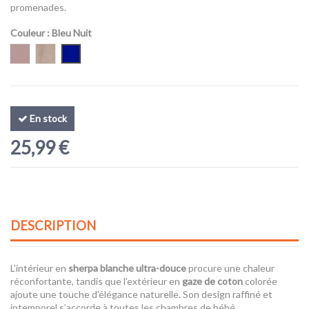
promenades.
Couleur
: Bleu Nuit
Taupe
Beige
Bleu Nuit
En stock
25,99 €
DESCRIPTION
L’intérieur en
sherpa blanche ultra-douce
procure une chaleur
réconfortante, tandis que l’extérieur en
gaze de coton
colorée
ajoute une touche d’élégance naturelle. Son design raffiné et
intemporel s’accorde à toutes les chambres de bébé.