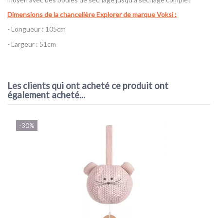
Dimensions de la chancelière Explorer de marque Voksi :
- Longueur : 105cm
- Largeur : 51cm
Référence
11040956
AVIS À PROPOS DU PRODUIT
Les clients qui ont acheté ce produit ont
également acheté...
10
/10
VOIR L'ATTESTATION
-30%
Basé sur 1 avis
Guislaine D.
Publié le 16/08/2022 à 19:44
(Date de commande : 22/06/2022)
Très bien