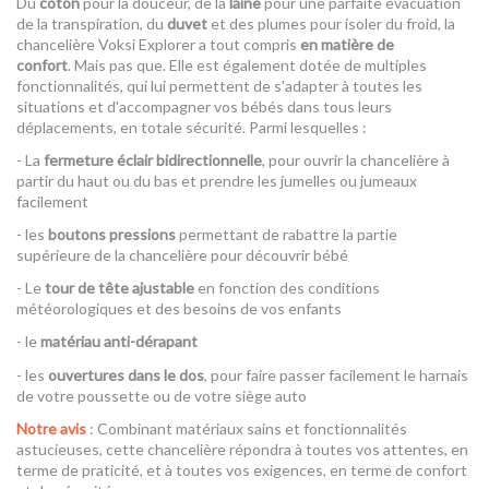
Du
coton
pour la douceur, de la
laine
pour une parfaite évacuation
de la transpiration, du
duvet
et des plumes pour isoler du froid, la
chancelière Voksi Explorer a tout compris
en matière de
confort
. Mais pas que. Elle est également dotée de multiples
fonctionnalités, qui lui permettent de s'adapter à toutes les
situations et d'accompagner vos bébés dans tous leurs
déplacements, en totale sécurité. Parmi lesquelles :
- La
fermeture éclair bidirectionnelle
, pour ouvrir la chancelière à
partir du haut ou du bas et prendre les jumelles ou jumeaux
facilement
- les
boutons pressions
permettant de rabattre la partie
supérieure de la chancelière pour découvrir bébé
- Le
tour de tête ajustable
en fonction des conditions
météorologiques et des besoins de vos enfants
- le
matériau anti-dérapant
- les
ouvertures dans le dos
, pour faire passer facilement le harnais
de votre poussette ou de votre siège auto
Notre avis
:
Combinant matériaux sains et fonctionnalités
astucieuses, cette chancelière répondra à toutes vos attentes, en
terme de praticité, et à toutes vos exigences, en terme de confort