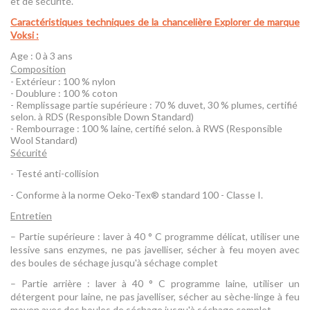
et de sécurité.
Caractéristiques techniques de la chancelière Explorer de marque
Voksi
:
Age : 0 à 3 ans
Composition
- Extérieur : 100 % nylon
- Doublure : 100 % coton
- Remplissage partie supérieure : 70 % duvet, 30 % plumes, certifié
selon. à RDS (Responsible Down Standard)
- Rembourrage : 100 % laine, certifié selon. à RWS (Responsible
Wool Standard)
Sécurité
- Testé anti-collision
- Conforme à la norme Oeko-Tex® standard 100 - Classe I.
Entretien
– Partie supérieure : laver à 40 ° C programme délicat, utiliser une
lessive sans enzymes, ne pas javelliser, sécher à feu moyen avec
des boules de séchage jusqu'à séchage complet
– Partie arrière : laver à 40 ° C programme laine, utiliser un
détergent pour laine, ne pas javelliser, sécher au sèche-linge à feu
moyen avec des boules de séchage jusqu'à séchage complet