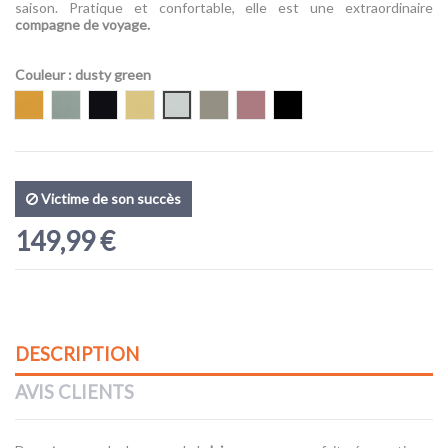
(1 avis)
saison. Pratique et confortable, elle est une extraordinaire
compagne de voyage.
Couleur
: dusty green
Golden Yellow Flying
Sea green flying
Black flying
dusty pineapple flying
dusty green
Meadow green
Grape Clover
Black solid
Victime de son succès
149,99 €
DESCRIPTION
AVIS CLIENTS