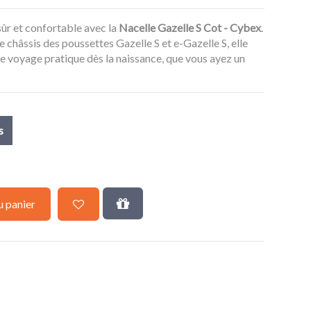
ûr et confortable avec la
Nacelle Gazelle S Cot - Cybex
.
e châssis des poussettes Gazelle S et e-Gazelle S, elle
 voyage pratique dès la naissance, que vous ayez un
s
u panier