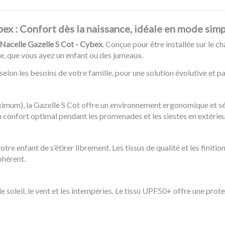
bex : Confort dès la naissance, idéale en mode sim
Nacelle Gazelle S Cot - Cybex
. Conçue pour être installée sur le c
e, que vous ayez un enfant ou des jumeaux.
 selon les besoins de votre famille, pour une solution évolutive et 
ximum), la Gazelle S Cot offre un environnement ergonomique et s
 confort optimal pendant les promenades et les siestes en extérieu
tre enfant de s’étirer librement. Les tissus de qualité et les finit
ohérent.
soleil, le vent et les intempéries. Le tissu UPF50+ offre une prote