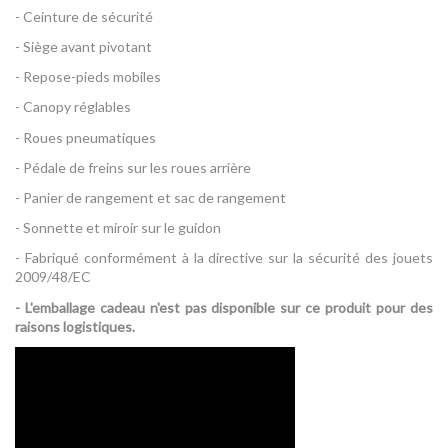
- Ceinture de sécurité
- Siège avant pivotant
- Repose-pieds mobiles
- Canopy réglables
- Roues pneumatiques
- Pédale de freins sur les roues arrière
- Panier de rangement et sac de rangement
- Sonnette et miroir sur le guidon
- Fabriqué conformément à la directive sur la sécurité des jouets
2009/48/EC
- L'emballage cadeau n'est pas disponible sur ce produit pour des
raisons logistiques.