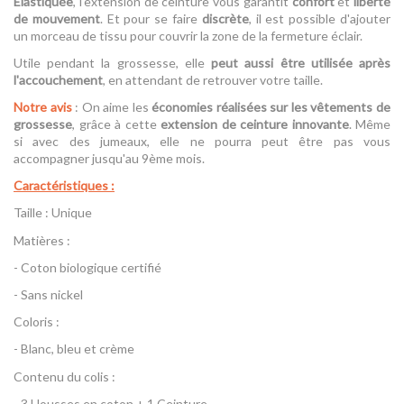
Elastiquée
, l'extension de ceinture vous garantit
confort
et
liberté
de mouvement
. Et pour se faire
discrète
, il est possible d'ajouter
un morceau de tissu pour couvrir la zone de la fermeture éclair.
Utile pendant la grossesse, elle
peut aussi être utilisée après
l'accouchement
,
en attendant de retrouver votre taille. 
Notre avis
: On aime les
économies réalisées sur les vêtements de
grossesse
, grâce à cette
extension de ceinture innovante
. Même
si avec des jumeaux, elle ne pourra peut être pas vous
accompagner jusqu'au 9ème mois.
Caractéristiques :
Taille : Unique
Matières :
- Coton biologique certifié
- Sans nickel
Coloris :
- Blanc, bleu et crème
Contenu du colis :
- 3 Housses en coton + 1 Ceinture