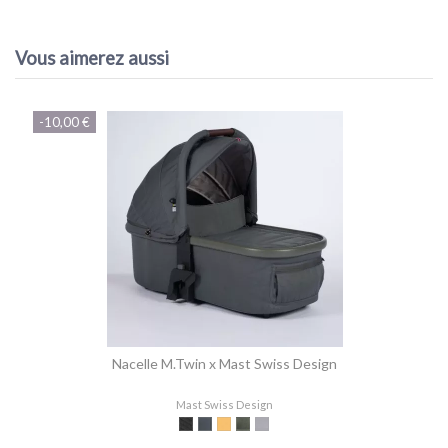
Référence
MA-M2XCRAN
Vous aimerez aussi
-10,00 €
Nacelle M.Twin x Mast Swiss Design
Mast Swiss Design
Onyx
Dark Grey
Lion
Volcanic Ash
Koala