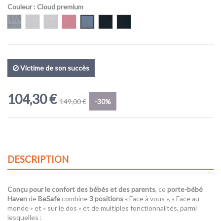
Couleur
: Cloud premium
Peak Mesh
Stone basic
Stone premium
Haze premium leaf
Cloud premium
Night basic
Night premium
Victime de son succès
104,30 €
149,00 €
-30%
DESCRIPTION
Conçu pour le confort des bébés et des parents
, ce
porte-bébé
Haven
de
BeSafe
combine
3 positions
« Face à vous », « Face au
monde » et « sur le dos » et de multiples fonctionnalités, parmi
lesquelles :