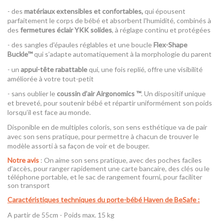
- des
matériaux extensibles et confortables,
qui épousent
parfaitement le corps de bébé et absorbent l'humidité, combinés à
des
fermetures éclair YKK solides
, à réglage continu et protégées
- des sangles d'épaules réglables et une boucle
Flex-Shape
Buckle™
qui s’adapte automatiquement à la morphologie du parent
- un
appui-tête rabattable
qui, une fois replié, offre une visibilité
améliorée à votre tout-petit
- sans oublier le
coussin d’air Airgonomics ™
. Un dispositif unique
et breveté, pour soutenir bébé et répartir uniformément son poids
lorsqu’il est face au monde.
Disponible en de multiples coloris, son sens esthétique va de pair
avec son sens pratique, pour permettre à chacun de trouver le
modèle assorti à sa façon de voir et de bouger.
Notre avis
: On aime son sens pratique, avec des poches faciles
d’accès, pour ranger rapidement une carte bancaire, des clés ou le
téléphone portable, et le sac de rangement fourni, pour faciliter
son transport
Caractéristiques techniques du porte-bébé Haven de BeSafe
:
A partir de 55cm - Poids max. 15 kg