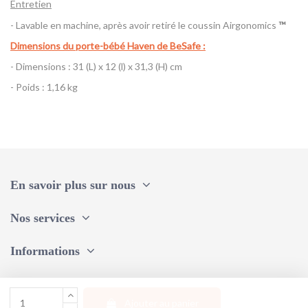
Entretien
- Lavable en machine, après avoir retiré le coussin Airgonomics
™
Dimensions du porte-bébé Haven de BeSafe
:
- Dimensions : 31 (L) x 12 (l) x 31,3 (H) cm
- Poids : 1,16 kg
Référence
Porte-bébé Haven BeSafe
En savoir plus sur nous
Nos services
Informations
Une question, un conseil ?
Ajouter au panier