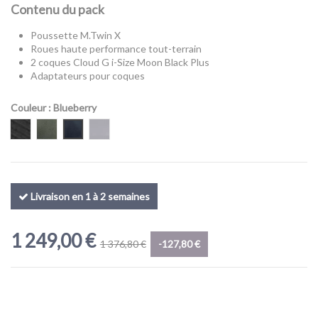
Contenu du pack
Poussette M.Twin X
Roues haute performance tout-terrain
2 coques Cloud G i-Size Moon Black Plus
Adaptateurs pour coques
(1 avis)
Couleur
: Blueberry
Onyx
Volcanic Ash
Blueberry
Koala
Livraison en 1 à 2 semaines
1 249,00 €
1 376,80 €
-127,80 €