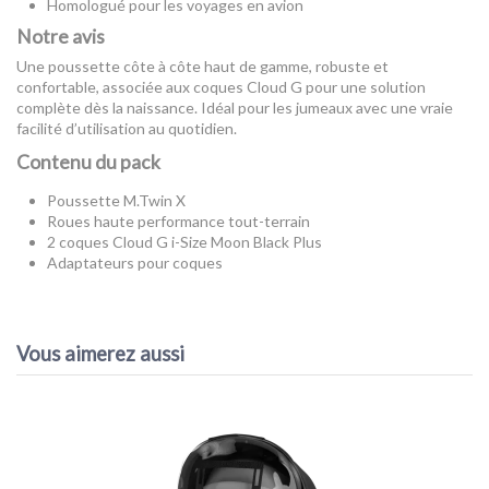
Homologué pour les voyages en avion
Notre avis
Une poussette côte à côte haut de gamme, robuste et
confortable, associée aux coques Cloud G pour une solution
complète dès la naissance. Idéal pour les jumeaux avec une vraie
facilité d’utilisation au quotidien.
Contenu du pack
Poussette M.Twin X
Roues haute performance tout-terrain
2 coques Cloud G i-Size Moon Black Plus
Adaptateurs pour coques
EAN13
7631129014321
AVIS À PROPOS DU PRODUIT
Vous aimerez aussi
10
/10
VOIR L'ATTESTATION
Basé sur 1 avis