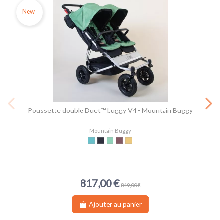
New
Poussette double Duet™ buggy V4 - Mountain Buggy
Mountain Buggy
Ocean
Caviar
Matcha
Mustang
Solare
817,00 €
849,00 €
Ajouter au panier