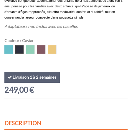
évolutive conçue pour accompagner vos enfants de la naissance jusqu’à environ 3
ans, pensée pour les familles avec deux enfants, qu’il s’agisse de jumeaux ou
d’enfants d’âges rapprochés, elle offre modularité, confort et durabilité, tout en
conservant la largeur compacte d’une poussette simple.
Adaptateurs non inclus avec les nacelles
Couleur
: Caviar
Ocean
Caviar
Matcha
Mustang
Solare
Livraison 1 à 2 semaines
249,00 €
DESCRIPTION