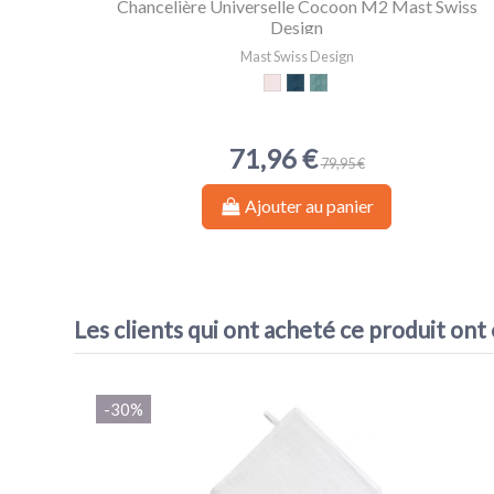
Chancelière Universelle Cocoon M2 Mast Swiss
Design
Mast Swiss Design
Rose
Marine
Green
71,96 €
79,95 €
Ajouter au panier
Les clients qui ont acheté ce produit ont
-30%