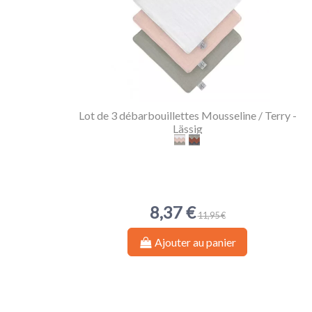
Lot de 3 débarbouillettes Mousseline / Terry -
Lässig
Blanc Cassé / Rose poudré /
Olive / Rouille / Anthraci
8,37 €
11,95 €
Ajouter au panier