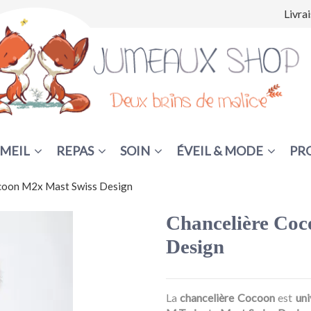
Livra
MEIL
REPAS
SOIN
ÉVEIL & MODE
PR
coon M2x Mast Swiss Design
Chancelière Coc
Design
La
chancelière Cocoon
est
uni