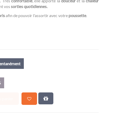
n
. Très
confortable
, elle apporte la
douceur
et la
chaleur
nt vos
sorties quotidiennes.
ris
afin de pouvoir l'assortir avec votre
poussette
.
mentanément
%
u panier