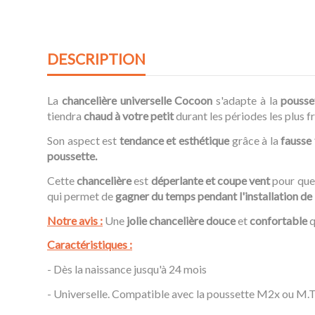
DESCRIPTION
La
chancelière universelle Cocoon
s'adapte à la
pouss
tiendra
chaud à votre petit
durant les périodes les plus f
Son aspect est
tendance et esthétique
grâce à la
fausse 
poussette.
Cette
chancelière
est
déperlante et coupe vent
pour que 
qui permet de
gagner du temps pendant l'installation d
Notre avis :
Une
jolie chancelière douce
et
confortable
q
Caractéristiques :
- Dès la naissance jusqu'à 24 mois
- Universelle. Compatible avec la poussette M2x ou M.