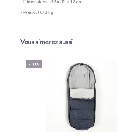
- Dimensions : 89 x 32 x 12 cm
- Poids : 0.23 kg
Référence
fin de série Cocoon M2x Mast Swiss Design
EAN13
7631089013457
Vous aimerez aussi
-10%