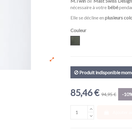
M.Twin
de
Mast Swiss Desig
nécessaire à votre
bébé
penda
Elle se décline en
plusieurs colo
Couleur
Volcanic Ash
Produit indisponible mo
85,46 €
94,95 €
-10
Ajouter a