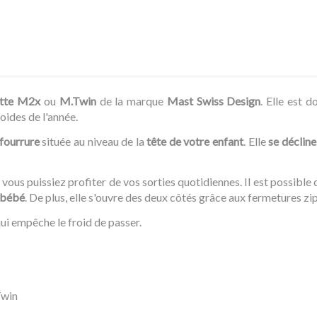
ette M2x
ou
M.Twin
de la marque
Mast Swiss Design
. Elle est 
roides de l'année.
fourrure
située au niveau de la
tête de votre enfant
. Elle
se décline
vous puissiez profiter de vos sorties quotidiennes. Il est possible d
e bébé
. De plus, elle s'ouvre des deux côtés grâce aux fermetures zip
ui empêche le froid de passer.
Twin