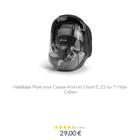
10
/10
VOIR L'ATTESTATION
Basé sur 1 avis
Acheteur vérifié
Publié le 08/12/2020 à 19:29
(Date de commande : 27/11/2020)
Produit conforme à la description
Habillage Pluie pour Coque Aton et Cloud Z, Z2 ou T i-Size
Cybex
29,00 €