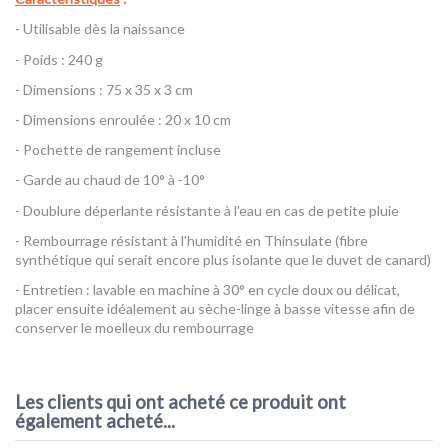
- Utilisable dès la naissance
- Poids : 240 g
- Dimensions : 75 x 35 x 3 cm
- Dimensions enroulée : 20 x 10 cm
- Pochette de rangement incluse
- Garde au chaud de 10° à -10°
- Doublure déperlante résistante à l'eau en cas de petite pluie
- Rembourrage résistant à l'humidité en Thinsulate (fibre
synthétique qui serait encore plus isolante que le duvet de canard)
- Entretien : lavable en machine à 30° en cycle doux ou délicat,
placer ensuite idéalement au sèche-linge à basse vitesse afin de
conserver le moelleux du rembourrage
Référence
+++Snogga Mini - Cybex
AVIS À PROPOS DU PRODUIT
EAN13
4063846059317
Les clients qui ont acheté ce produit ont
également acheté...