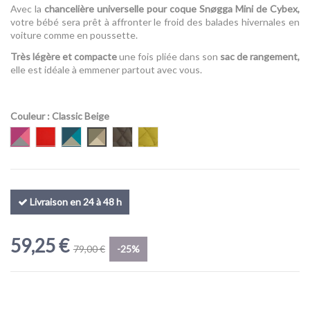
Avec la
chancelière universelle pour coque Snøgga Mini de Cybex,
votre bébé sera prêt à affronter le froid des balades hivernales en
voiture comme en poussette.
Très légère et compacte
une fois pliée dans son
sac de rangement,
elle est idéale à emmener partout avec vous.
(1 avis)
Couleur
: Classic Beige
Magniola Pink
Autumn Gold
River Blue
Classic Beige
Khaki Green
Mustard Yellow
Livraison en 24 à 48 h
59,25 €
79,00 €
-25%