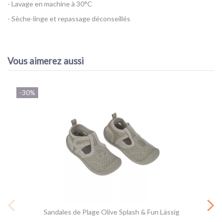
- Lavage en machine à 30°C
- Sèche-linge et repassage déconseillés
Référence
Chapeau Lässig Palmier
AVIS À PROPOS DU PRODUIT
EAN13
4042183429830
Vous aimerez aussi
10
/10
-30%
VOIR L'ATTESTATION
Basé sur 2 avis
Sandra B.
Publié le 01/08/2025 à 19:55
(Date de commande : 29/03/2025)
Génial, j adore le lacet pour fermer et les bords du chapeau qui
sont assez longs mais pas trop et qui tiennent en place lorsqu on
les module.
Emilie V.
Sandales de Plage Olive Splash & Fun Lässig
Publié le 24/08/2023 à 11:52
(Date de commande : 18/07/2023)