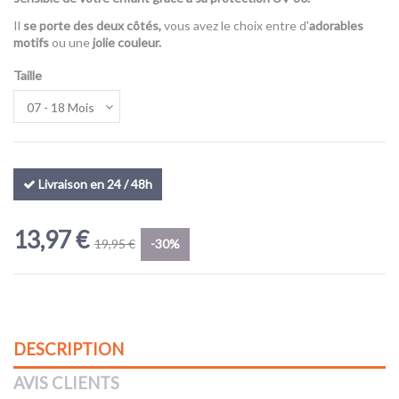
Il
se porte des deux côtés,
vous avez le choix entre d'
adorables
motifs
ou une
jolie couleur.
(2 avis)
Taille
Livraison en 24 / 48h
13,97 €
19,95 €
-30%
DESCRIPTION
AVIS CLIENTS