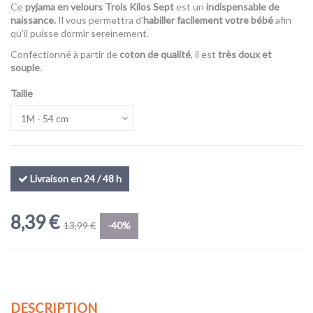
Ce
pyjama en velours Trois Kilos Sept
est un
indispensable de
naissance.
Il vous permettra d'
habiller facilement votre bébé
afin
qu'il puisse dormir sereinement.
Confectionné à partir de
coton de qualité
, il est
très doux et
souple
.
Taille
Livraison en 24 / 48 h
8,39 €
13,99 €
-40%
DESCRIPTION