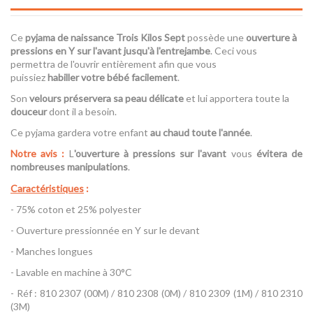
Ce
pyjama de naissance Trois Kilos Sept
possède une
ouverture à
pressions en Y sur l'avant jusqu'à l'entrejambe
. Ceci vous
permettra de l'ouvrir entièrement afin que vous
puissiez
habiller votre bébé facilement
.
Son
velours
préservera sa peau délicate
et lui apportera toute la
douceur
dont il a besoin.
Ce pyjama gardera votre enfant
au chaud toute l'année
.
Notre avis :
L
'ouverture à pressions sur l'avant
vous
évitera de
nombreuses manipulations
.
Caractéristiques
:
- 75% coton et 25% polyester
- Ouverture pressionnée en Y sur le devant
- Manches longues
- Lavable en machine à 30°C
- Réf : 810 2307 (00M) / 810 2308 (0M) / 810 2309 (1M) / 810 2310
(3M)