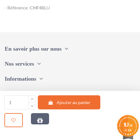
- Référence :CMF4BLU
Référence
Bashful Bunny Comforter - Jellycat
En savoir plus sur nous
Nos services
Informations
Une question, un conseil ?
Ajouter au panier
Suivez-nous
9.7
/10
© 2024 |
STUDIO AUM WEB
731 AVIS