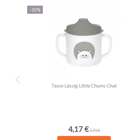
VOIR L'ATTESTATION
-30%
Acheteur vérifié
Publié le 14/08/2019 à 17:36
(Date de commande : 08/07/2019)
je recommande ce site ils sont sérieux
Tasse Lässig Little Chums Chat
4,17 €
5,95 €