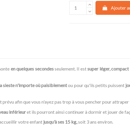
Ajouter a
monte
en quelques secondes
seulement. Il est
super léger, compact 
la sieste n'importe où paisiblement
ou pour qu'ils petits puissent
jo
t prévu afin que vous n'ayez pas trop à vous pencher pour attraper 
veau inférieur
et ils pourront ainsi continuer à dormir et jouer de fa
accueillir votre enfant
jusqu'à ses 15 kg,
soit 3 ans environ.