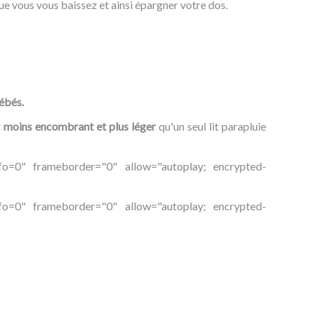
e vous vous baissez et ainsi épargner votre dos.
bébés.
t
moins encombrant et plus léger
qu'un seul lit parapluie
o=0" frameborder="0" allow="autoplay; encrypted-
o=0" frameborder="0" allow="autoplay; encrypted-