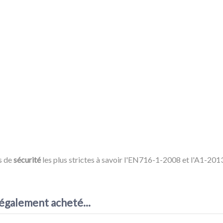
s de
sécurité
les plus strictes à savoir l'EN716-1-2008 et l'A1-201
Noir
AVIS À PROPOS DU PRODUIT
1
 également acheté...