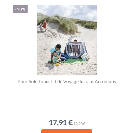
-10%
0
0
0
0
1★
2★
3★
4★
5★
Pare-Soleil pour Lit de Voyage Instant Aeromoov
17,91 €
19,90 €