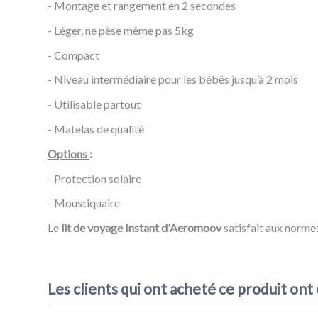
- Montage et rangement en 2 secondes
- Léger, ne pèse même pas 5kg
- Compact
- Niveau intermédiaire pour les bébés jusqu’à 2 mois
- Utilisable partout
- Matelas de qualité
Options
:
- Protection solaire
- Moustiquaire
Le
lit de voyage Instant d'Aeromoov
satisfait aux norme
Couleur
Les clients qui ont acheté ce produit ont
Référence
Lit de Voyage Aeromoov Gris
EAN13
5413421811790