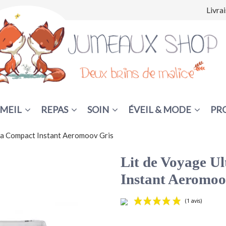
Livra
MEIL
REPAS
SOIN
ÉVEIL & MODE
PR
ra Compact Instant Aeromoov Gris
Lit de Voyage U
Instant Aeromoo