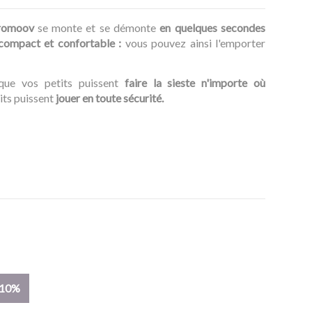
(1 avis)
romoov
se monte et se démonte
en quelques secondes
 compact et confortable :
vous pouvez ainsi l'emporter
 que vos petits puissent
faire la sieste n'importe où
its puissent
jouer en toute sécurité.
-10%