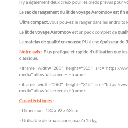
Il y a également deux creux pour les pieds prévus pour
Le
sac de rangement du lit de voyage Aeromoov est fin et
Ultra compact,
vous pouvez le ranger dans les endroits le
Le
lit de voyage Aeromoov
est un pack complet de
quali
Le
matelas de qualité en mousse
PU à une
épaisseur de 
Notre avis
:
Plus pratique et rapide d'utilisation que les
classique.
<iframe width="280" height="315" src="https://w
media" allowfullscreen></iframe>
<iframe width="280" height="315" src="https://w
media" allowfullscreen></iframe>
Caractéristiques
:
- Dimension : 130 x 92 x 63 cm
- Utilisable de la naissance jusqu'à 15 kg