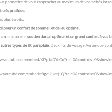
 vous permettre de vous rapprocher au maximum de vos bébés lorsqu
 très pratique.
s plus étroits.
té pour un confort de sommeil et de jeu optimal
.
3 cm
et assure un
soutien dorsal optimal et un grand confort à vos 
 autres types de lit parapluie
. Deux lits de voyage Aeromoov son
ww.youtube.com/embed/Xl7pJaDYeCo?rel=0&controls=0&showinf
ww.youtube.com/embed/t8gcUUctj1Q?rel=0&controls=0&showinf